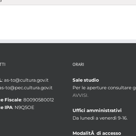
a
TTI
ORARI
L
: as-to@cultura.gov.it
Sale studio
 as-to@pec.cultura.gov.it
Per le aperture consultare gl
AVVISI.
e Fiscale
: 80090580012
e IPA
: N9Q5OE
Uffici amministrativi
Da lunedì a venerdì 9-16.
ModalitÃ di accesso