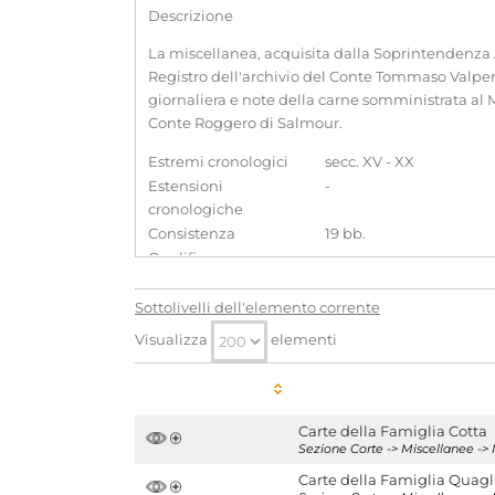
Descrizione
La miscellanea, acquisita dalla Soprintendenza Ar
Registro dell'archivio del Conte Tommaso Valperg
giornaliera e note della carne somministrata al M
Conte Roggero di Salmour.
Estremi cronologici
secc. XV - XX
Estensioni
-
cronologiche
Consistenza
19 bb.
Qualifica
-
Aggregazioni associate al record corrente
Sottolivelli dell'elemento corrente
Parole chiave
Visualizza
elementi
Genealogia
Nobiltà
Visualizza tutte le unità archivistiche
Carte della Famiglia Cotta
Sezione Corte -> Miscellanee -> 
Carte della Famiglia Quagl