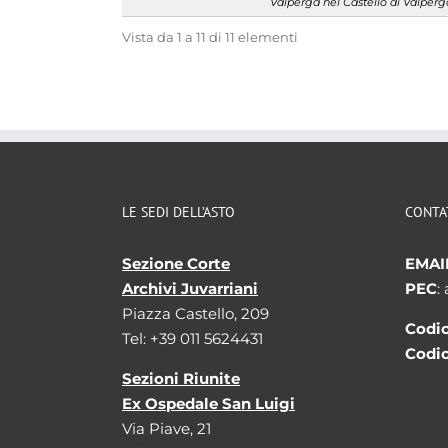
Valperga nel Castello di Valperg
Vista da 1 a 11 di 11 elementi
LE SEDI DELL’ASTO
CONTA
Sezione Corte
EMAI
Archivi Juvarriani
PEC
:
Piazza Castello, 209
Codic
Tel: +39 011 5624431
Codic
Sezioni Riunite
Ex Ospedale San Luigi
Via Piave, 21