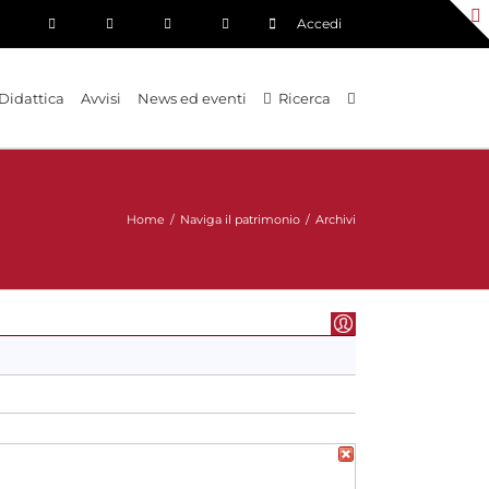
Accedi
Didattica
Avvisi
News ed eventi
Ricerca
Home
/
Naviga il patrimonio
/
Archivi