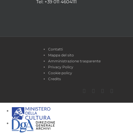
Tel: +39 011 4604111
Contatti
Mappa del sito
Amministrazione trasparente
Privacy Policy
Cookie policy
Credits
Facebook
Twitter
YouTube
Instagra