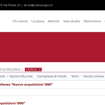
 Via Piave, 21
|
as-to@cultura.gov.it
Chi siamo
La storia
AttivitÃ
Sale studio
Patrimonio
I DI RICERCA
|
CERCA
orte
|
Sezioni Riunite
Complessi di Fondi
Temi
Parole chiave
llanea “Nuove acquisizioni 1990”
quisizioni 1990”