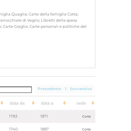
iglia Quaglia; Carte della famiglia Cotta;
rocchiale di Veglio; Libretti della spesa
 Carte Graglia; Carte personali e politiche del
Precedente
1
Successivo
data da
data a
sede
1783
1871
Corte
1740
1887
Corte