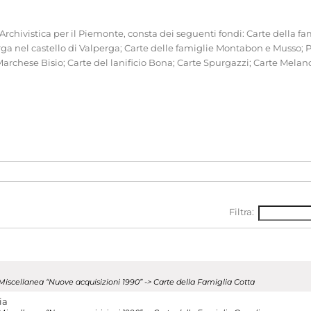
chivistica per il Piemonte, consta dei seguenti fondi: Carte della fam
a nel castello di Valperga; Carte delle famiglie Montabon e Musso; Par
archese Bisio; Carte del lanificio Bona; Carte Spurgazzi; Carte Melano;
Filtra:
Miscellanea “Nuove acquisizioni 1990” -> Carte della Famiglia Cotta
ia