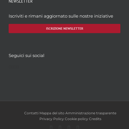
NEWSLETTER
Iscriviti e rimani aggiornato sulle nostre iniziative
ISCRIZIONE NEWSLETTER
Seguici sui social
Facebook
Twitter
YouTube
Instagram
Contatti
Mappa del sito
Amministrazione trasparente
Privacy Policy
Cookie policy
Credits
Facebook
Twitter
YouTube
Instagram