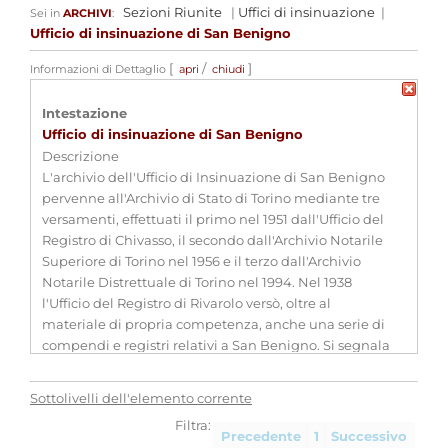
Sezioni Riunite
|
Uffici di insinuazione
|
Sei in
ARCHIVI
:
Ufficio di insinuazione di San Benigno
[
/
]
Informazioni di Dettaglio
apri
chiudi
Intestazione
Ufficio di insinuazione di San Benigno
Descrizione
L'archivio dell'Ufficio di Insinuazione di San Benigno
pervenne all'Archivio di Stato di Torino mediante tre
versamenti, effettuati il primo nel 1951 dall'Ufficio del
Registro di Chivasso, il secondo dall'Archivio Notarile
Superiore di Torino nel 1956 e il terzo dall'Archivio
Notarile Distrettuale di Torino nel 1994. Nel 1938
l'Ufficio del Registro di Rivarolo versò, oltre al
materiale di propria competenza, anche una serie di
compendi e registri relativi a San Benigno. Si segnala
che il fondo documentario dal 1745 al 1830 si presenta
molto lacunoso.
Sottolivelli dell'elemento corrente
Estremi cronologici
1743 - 1801; 1816 - 1899
Filtra:
Estensioni
-
Precedente
1
Successivo