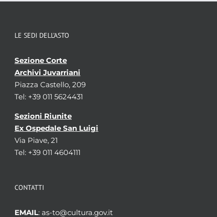
Localizzazione
associata al record corrente
LE SEDI DELL’ASTO
Visualizza tutte le unità archivistiche
Sezione Corte
Archivi Juvarriani
Piazza Castello, 209
Tel: +39 011 5624431
Sezioni Riunite
Ex Ospedale San Luigi
Via Piave, 21
Tel: +39 011 4604111
CONTATTI
EMAIL
: as-to@cultura.gov.it