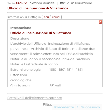
Sezioni Riunite
|
Uffici di insinuazione
|
Sei in
ARCHIVI
:
Ufficio di insinuazione di Villafranca
[
/
]
Informazioni di Dettaglio
apri
chiudi
Intestazione
Ufficio di insinuazione di Villafranca
Descrizione
L'archivio dell'Ufficio di Insinuazione di Villafranca
pervenne all'Archivio di Stato di Torino mediante due
versamenti: il primo effettuato nel 1956 dall'Archivio
Notarile di Torino, il secondo nel 1994 dall'Archivio
Notarile Distrettuale di Torino.
Estremi cronologici
1610 - 1801; 1814 - 1861
Estensioni
-
cronologiche
Consistenza
581 voll.
Qualifica
-
Sottolivelli dell'elemento corrente
Produttori di archivi associati
Filtra:
Ufficio di Insinuazione di Villafranca
[
Enti
]
Precedente
1
Successivo