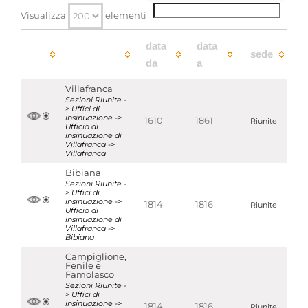
Visualizza
elementi
Strumenti di ricerca associati
Ufficio di insinuazione di Villafranca
data
data
sede
da
a
Aggregazioni associate al record corrente
Tipo di archivio
Villafranca
Archivi di organi o uffici dello Stato - Uffici
Sezioni Riunite -
statali preunitari - Uffici di Insinuazione
> Uffici di
insinuazione ->
1610
1861
Riunite
Temi
Ufficio di
insinuazione di
Notai
Villafranca ->
Parole chiave
Villafranca
Notai
Uffici di insinuazione e del
Bibiana
registro
Sezioni Riunite -
> Uffici di
insinuazione ->
1814
1816
Riunite
Ufficio di
Localizzazione
associata al record corrente
insinuazione di
Villafranca ->
Bibiana
Visualizza tutte le unità archivistiche
Campiglione,
Fenile e
Famolasco
Sezioni Riunite -
> Uffici di
insinuazione ->
1814
1816
Riunite