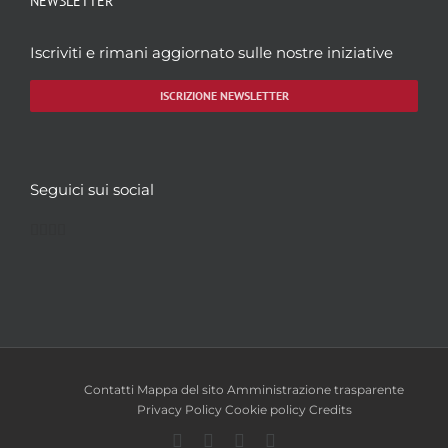
NEWSLETTER
Iscriviti e rimani aggiornato sulle nostre iniziative
ISCRIZIONE NEWSLETTER
Seguici sui social
Facebook
Twitter
YouTube
Instagram
Contatti
Mappa del sito
Amministrazione trasparente
Privacy Policy
Cookie policy
Credits
Facebook
Twitter
YouTube
Instagram