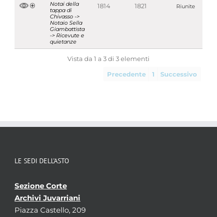
Notai della
1814
1821
Riunite
tappa di
Chivasso ->
Notaio Sella
Giambattista
-> Ricevute e
quietanze
Vista da 1 a 3 di 3 elementi
Precedente
1
Successivo
LE SEDI DELL’ASTO
Sezione Corte
Archivi Juvarriani
Piazza Castello, 209