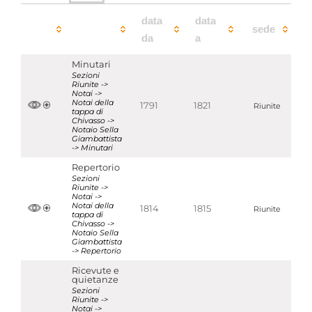
data
data
sede
da
a
Minutari
Sezioni
Riunite ->
Notai ->
Notai della
1791
1821
Riunite
tappa di
Chivasso ->
Notaio Sella
Giambattista
-> Minutari
Repertorio
Sezioni
Riunite ->
Notai ->
Notai della
1814
1815
Riunite
tappa di
Chivasso ->
Notaio Sella
Giambattista
-> Repertorio
Ricevute e
quietanze
Sezioni
Riunite ->
Notai ->