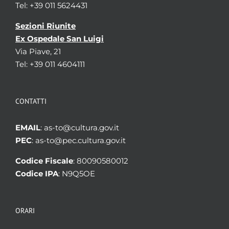
Tel: +39 011 5624431
Sezioni Riunite
Ex Ospedale San Luigi
Via Piave, 21
Tel: +39 011 4604111
CONTATTI
EMAIL
: as-to@cultura.gov.it
PEC
: as-to@pec.cultura.gov.it
Codice Fiscale
: 80090580012
Codice IPA
: N9Q5OE
ORARI