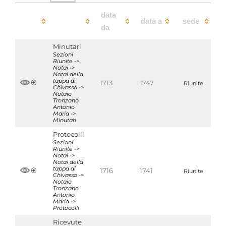
data
data a
sede
da
Minutari
Sezioni
Riunite ->
Notai ->
Notai della
tappa di
1713
1747
Riunite
Chivasso ->
Notaio
Tronzano
Antonio
Maria ->
Minutari
Protocolli
Sezioni
Riunite ->
Notai ->
Notai della
tappa di
1716
1741
Riunite
Chivasso ->
Notaio
Tronzano
Antonio
Maria ->
Protocolli
Ricevute