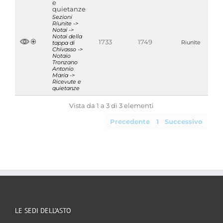
e
quietanze
Sezioni
Riunite ->
Notai ->
Notai della
1733
1749
tappa di
Riunite
Chivasso ->
Notaio
Tronzano
Antonio
Maria ->
Ricevute e
quietanze
Vista da 1 a 3 di 3 elementi
Precedente
1
Successivo
LE SEDI DELL’ASTO