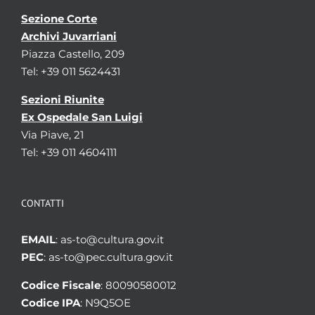
Sezione Corte
Archivi Juvarriani
Piazza Castello, 209
Tel: +39 011 5624431
Sezioni Riunite
Ex Ospedale San Luigi
Via Piave, 21
Tel: +39 011 4604111
CONTATTI
EMAIL
: as-to@cultura.gov.it
PEC
: as-to@pec.cultura.gov.it
Codice Fiscale
: 80090580012
Codice IPA
: N9Q5OE