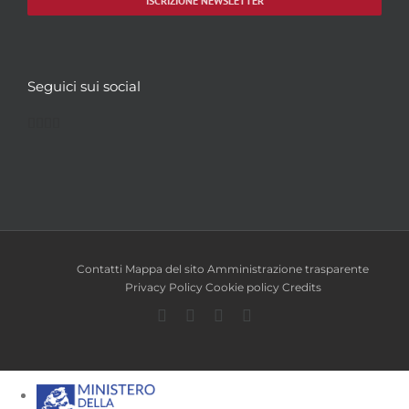
ISCRIZIONE NEWSLETTER
Seguici sui social
Facebook
Twitter
YouTube
Instagram
Contatti
Mappa del sito
Amministrazione trasparente
Privacy Policy
Cookie policy
Credits
Facebook
Twitter
YouTube
Instagram