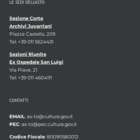
LE SEDI DELL’ASTO
Sezione Corte
Archivi Juvarriani
Piazza Castello, 209
Tel: +39 011 5624431
Sezioni Riunite
Ex Ospedale San Luigi
Via Piave, 21
Tel: +39 011 4604111
CONTATTI
EMAIL
: as-to@cultura.gov.it
PEC
: as-to@pec.cultura.gov.it
Codice Fiscale
: 80090580012