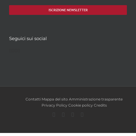
ISCRIZIONE NEWSLETTER
Seguici sui social
Facebook
Twitter
YouTube
Instagram
Contatti
Mappa del sito
Amministrazione trasparente
Privacy Policy
Cookie policy
Credits
Facebook
Twitter
YouTube
Instagram