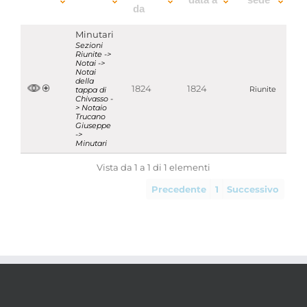
da
Minutari
Sezioni
Riunite ->
Notai ->
Notai
della
1824
1824
tappa di
Riunite
Chivasso -
> Notaio
Trucano
Giuseppe
->
Minutari
Vista da 1 a 1 di 1 elementi
Precedente
1
Successivo