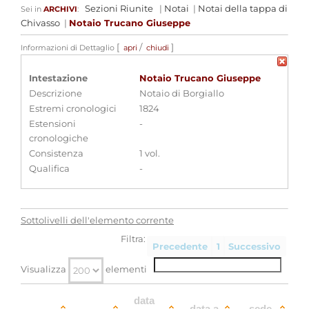
Sezioni Riunite
|
Notai
|
Notai della tappa di
Sei in
ARCHIVI
:
Chivasso
|
Notaio Trucano Giuseppe
[
/
]
Informazioni di Dettaglio
apri
chiudi
Intestazione
Notaio Trucano Giuseppe
Descrizione
Notaio di Borgiallo
Estremi cronologici
1824
Estensioni
-
cronologiche
Consistenza
1 vol.
Qualifica
-
Sottolivelli dell'elemento corrente
Filtra:
Precedente
1
Successivo
Visualizza
elementi
data
data a
sede