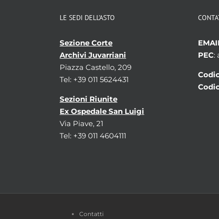
LE SEDI DELL’ASTO
CONTA
Sezione Corte
EMAI
Archivi Juvarriani
PEC
:
Piazza Castello, 209
Codic
Tel: +39 011 5624431
Codic
Sezioni Riunite
Ex Ospedale San Luigi
Via Piave, 21
Tel: +39 011 4604111
Contatti