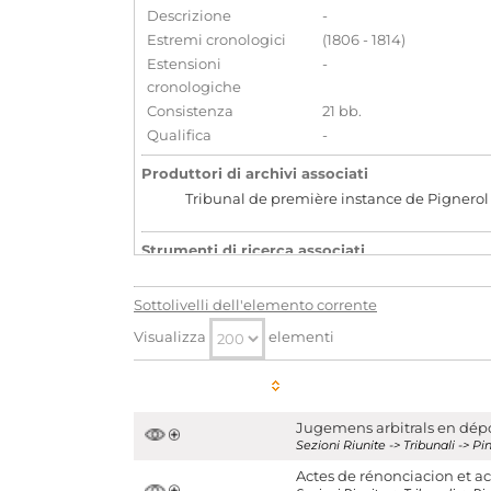
Descrizione
-
Estremi cronologici
(1806 - 1814)
Estensioni
-
cronologiche
Consistenza
21 bb.
Qualifica
-
Produttori di archivi associati
Tribunal de première instance de Pignerol
Strumenti di ricerca associati
Organi giudiziari di epoca franc
Sottolivelli dell'elemento corrente
Aggregazioni associate al record corrente
Visualizza
elementi
Temi
Giustizia
Parole chiave
Età napoleonica (1798-1814)
Giust
Jugemens arbitrals en dép
Sezioni Riunite -> Tribunali -> 
Localizzazione
associata al record corrente
Actes de rénonciacion et a