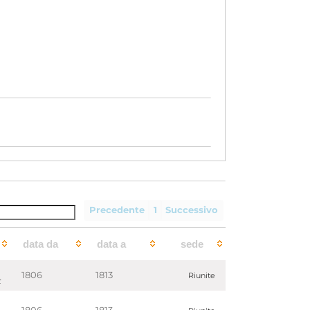
Precedente
1
Successivo
data da
data a
sede
1806
1813
Riunite
t