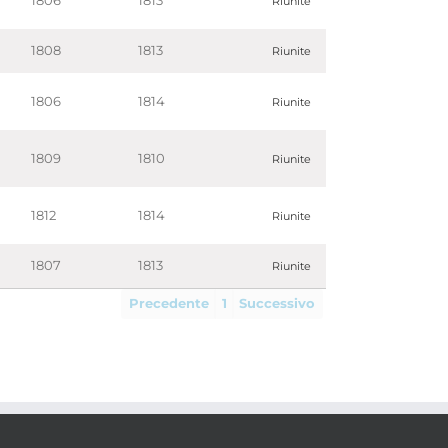
1806
1813
Riunite
1808
1813
Riunite
1806
1814
Riunite
1809
1810
Riunite
1812
1814
Riunite
1807
1813
Riunite
Precedente
1
Successivo