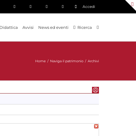
Accedi
Didattica
Avvisi
News ed eventi
Ricerca
Home
/
Naviga il patrimonio
/
Archivi