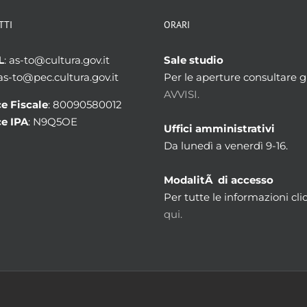
TTI
ORARI
L
: as-to@cultura.gov.it
Sale studio
 as-to@pec.cultura.gov.it
Per le aperture consultare gl
AVVISI.
e Fiscale
: 80090580012
e IPA
: N9Q5OE
Uffici amministrativi
Da lunedì a venerdì 9-16.
ModalitÃ di accesso
Per tutte le informazioni cli
qui.