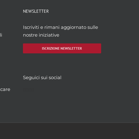
NEWSLETTER
Iscriviti e rimani aggiornato sulle
i
nostre iniziative
ISCRIZIONE NEWSLETTER
Seguici sui social
Facebook
Twitter
YouTube
Instagram
ccare