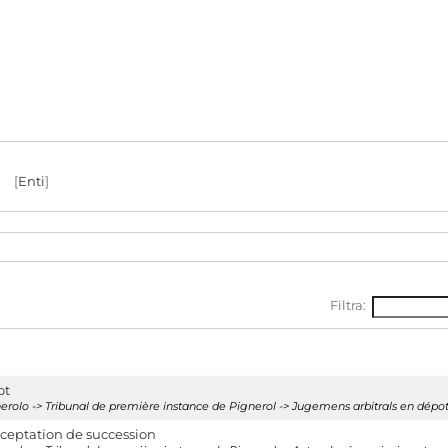
[
Enti
]
ese
Filtra:
izia
ot
Pinerolo -> Tribunal de première instance de Pignerol -> Jugemens arbitrals en dépo
cceptation de succession