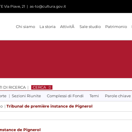
 Via Piave, 21
|
as-to@cultura.gov.it
Chi siamo
La storia
AttivitÃ
Sale studio
Patrimonio
I DI RICERCA
|
CERCA
orte
|
Sezioni Riunite
Complessi di Fondi
Temi
Parole chiave
lo
|
Tribunal de première instance de Pignerol
instance de Pignerol