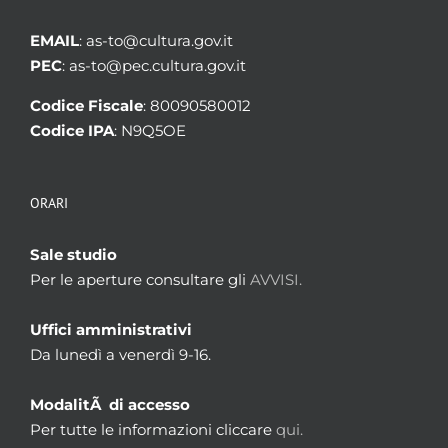
EMAIL
: as-to@cultura.gov.it
PEC
: as-to@pec.cultura.gov.it
Codice Fiscale
: 80090580012
Codice IPA
: N9Q5OE
ORARI
Sale studio
Per le aperture consultare gli
AVVISI.
Uffici amministrativi
Da lunedì a venerdì 9-16.
ModalitÃ di accesso
Per tutte le informazioni cliccare
qui.