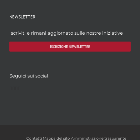
NEWSLETTER
Iscriviti e rimani aggiornato sulle nostre iniziative
ISCRIZIONE NEWSLETTER
Seguici sui social
Facebook
Twitter
YouTube
Instagram
Contatti
Mappa del sito
Amministrazione trasparente