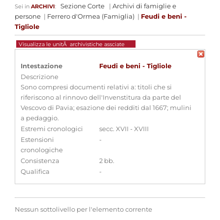
Sezione Corte
|
Archivi di famiglie e
Sei in
ARCHIVI
:
persone
|
Ferrero d'Ormea (Famiglia)
|
Feudi e beni -
Tigliole
Visualizza le unitÃ archivistiche assciate
Intestazione
Feudi e beni - Tigliole
Descrizione
Sono compresi documenti relativi a: titoli che si
riferiscono al rinnovo dell'Invenstitura da parte del
Vescovo di Pavia; esazione dei redditi dal 1667; mulini
a pedaggio.
Estremi cronologici
secc. XVII - XVIII
Estensioni
-
cronologiche
Consistenza
2 bb.
Qualifica
-
Nessun sottolivello per l'elemento corrente