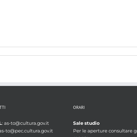
TTI
ORARI
L
: as-to@cultura.gov.it
Sale studio
 as-to@pec.cultura.gov.it
Per le aperture consultare gl