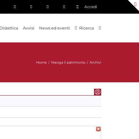
Accedi
Didattica
Avvisi
News ed eventi
Ricerca
Home
/
Naviga il patrimonio
/
Archivi