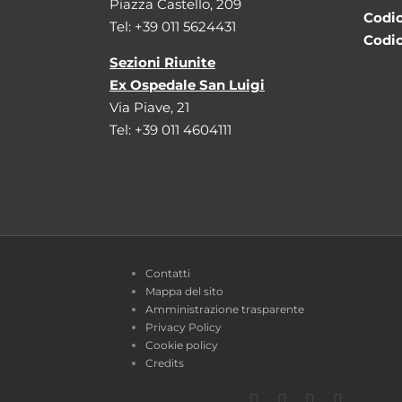
Piazza Castello, 209
Codic
Tel: +39 011 5624431
Codic
Sezioni Riunite
Ex Ospedale San Luigi
Via Piave, 21
Tel: +39 011 4604111
Contatti
Mappa del sito
Amministrazione trasparente
Privacy Policy
Cookie policy
Credits
Facebook
Twitter
YouTube
Instagra