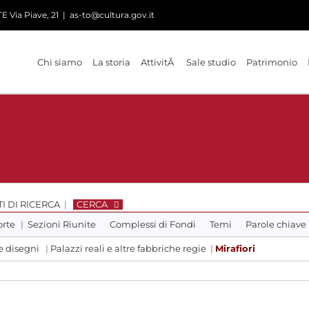
 Via Piave, 21
|
as-to@cultura.gov.it
Chi siamo
La storia
AttivitÃ
Sale studio
Patrimonio
I DI RICERCA
|
CERCA
orte
|
Sezioni Riunite
Complessi di Fondi
Temi
Parole chiave
e disegni
|
Palazzi reali e altre fabbriche regie
|
Mirafiori