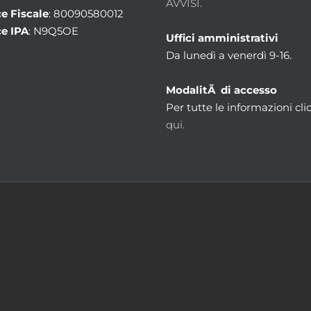
AVVISI.
e Fiscale
: 80090580012
e IPA
: N9Q5OE
Uffici amministrativi
Da lunedì a venerdì 9-16.
ModalitÃ di accesso
Per tutte le informazioni cli
qui.
m