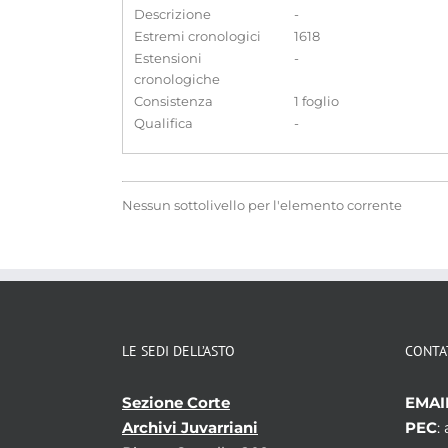
Descrizione
-
Estremi cronologici
1618
Estensioni
-
cronologiche
Consistenza
1 foglio
Qualifica
-
Nessun sottolivello per l'elemento corrente
LE SEDI DELL’ASTO
CONTA
Sezione Corte
EMAI
Archivi Juvarriani
PEC
: