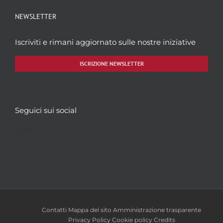
NEWSLETTER
Iscriviti e rimani aggiornato sulle nostre iniziative
ISCRIZIONE NEWSLETTER
Seguici sui social
Facebook
Twitter
YouTube
Instagram
Contatti
Mappa del sito
Amministrazione trasparente
Privacy Policy
Cookie policy
Credits