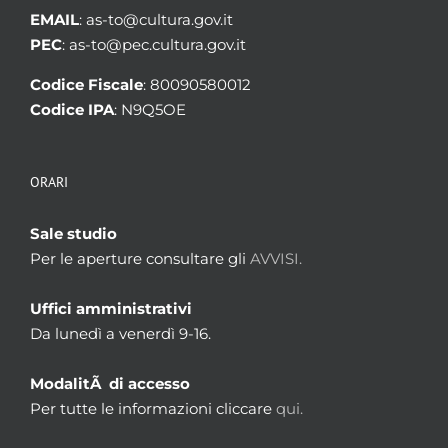
EMAIL
: as-to@cultura.gov.it
PEC
: as-to@pec.cultura.gov.it
Codice Fiscale
: 80090580012
Codice IPA
: N9Q5OE
ORARI
Sale studio
Per le aperture consultare gli
AVVISI.
Uffici amministrativi
Da lunedì a venerdì 9-16.
ModalitÃ di accesso
Per tutte le informazioni cliccare
qui.