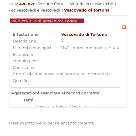
Sezione Corte
|
Materie ecclesiastiche
|
Sei in
ARCHIVI
:
Arcivescovadi e Vescovadi
|
Vescovado di Tortona
Visualizza le unitÃ archivistiche assciate
Intestazione
Vescovado di Tortona
Descrizione
-
Estremi cronologici
1143 - prima metà del sec. XIX
Estensioni
-
cronologiche
Consistenza
2 bb. Delle due buste una non risulta inventariata
Qualifica
-
Aggregazioni associate al record corrente
Temi
Chiesa cattolica - Vescovadi
Parole chiave
Archivi
Nessun sottolivello per l'elemento corrente
ecclesiastici
Clero
Religione
Vescovadi