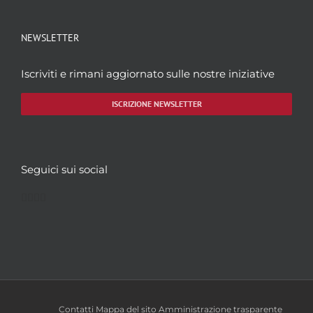
NEWSLETTER
Iscriviti e rimani aggiornato sulle nostre iniziative
ISCRIZIONE NEWSLETTER
Seguici sui social
Facebook
Twitter
YouTube
Instagram
Contatti
Mappa del sito
Amministrazione trasparente