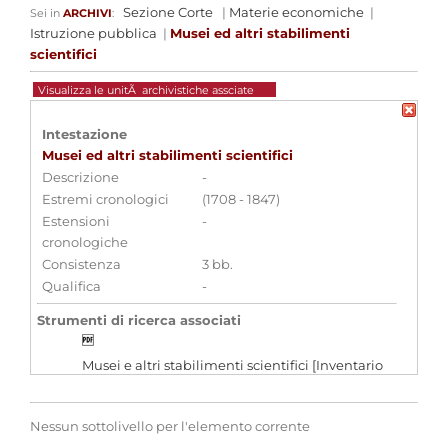
Sezione Corte
|
Materie economiche
|
Sei in
ARCHIVI
:
Istruzione pubblica
|
Musei ed altri stabilimenti
scientifici
Visualizza le unitÃ archivistiche assciate
Intestazione
Musei ed altri stabilimenti scientifici
Descrizione
-
Estremi cronologici
(1708 - 1847)
Estensioni
-
cronologiche
Consistenza
3 bb.
Qualifica
-
Strumenti di ricerca associati
Musei e altri stabilimenti scientifici [Inventario
207.2]
Nessun sottolivello per l'elemento corrente
Aggregazioni associate al record corrente