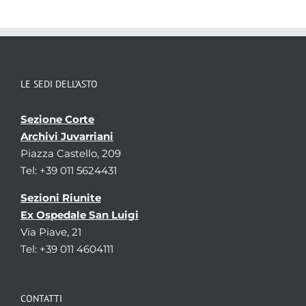
Temi
Istruzione, cultura e società
Parole chiave
Beni culturali
Istruzione
Musei
LE SEDI DELL’ASTO
Sezione Corte
Archivi Juvarriani
Piazza Castello, 209
Tel: +39 011 5624431
Sezioni Riunite
Ex Ospedale San Luigi
Via Piave, 21
Tel: +39 011 4604111
CONTATTI