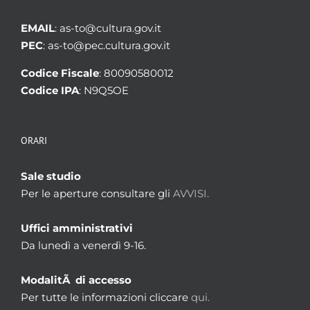
EMAIL
: as-to@cultura.gov.it
PEC
: as-to@pec.cultura.gov.it
Codice Fiscale
: 80090580012
Codice IPA
: N9Q5OE
ORARI
Sale studio
Per le aperture consultare gli
AVVISI.
Uffici amministrativi
Da lunedì a venerdì 9-16.
ModalitÃ di accesso
Per tutte le informazioni cliccare
qui.