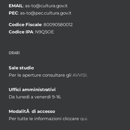
EMAIL
: as-to@cultura.gov.it
PEC
: as-to@pec.cultura.gov.it
Codice Fiscale
: 80090580012
Codice IPA
: N9Q5OE
ORARI
Sale studio
Per le aperture consultare gli
AVVISI.
Uffici amministrativi
Da lunedì a venerdì 9-16.
ModalitÃ di accesso
Per tutte le informazioni cliccare
qui.