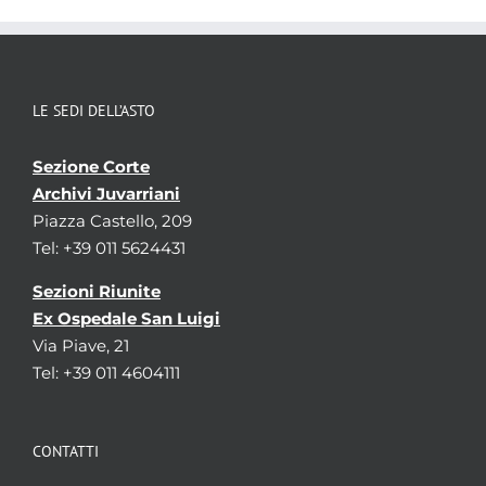
Estremi cronologici
(1777 - 1860)
Estensioni
-
cronologiche
Consistenza
32 di cui 31 bb e 1 rotolo
Qualifica
-
LE SEDI DELL’ASTO
Aggregazioni associate al record corrente
Sezione Corte
Temi
Politica e Amministrazione - Politica estera
Archivi Juvarriani
Parole chiave
Piazza Castello, 209
Consolati
Diplomazia
Relazioni tra
Tel: +39 011 5624431
stati
Sezioni Riunite
Localizzazione
associata al record corrente
Ex Ospedale San Luigi
Via Piave, 21
Tel: +39 011 4604111
CONTATTI