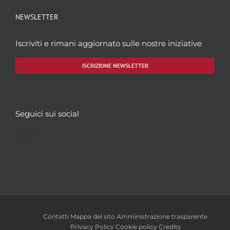
NEWSLETTER
Iscriviti e rimani aggiornato sulle nostre iniziative
ISCRIZIONE NEWSLETTER
Seguici sui social
Facebook
Twitter
YouTube
Instagram
Contatti
Mappa del sito
Amministrazione trasparente
Privacy Policy
Cookie policy
Credits