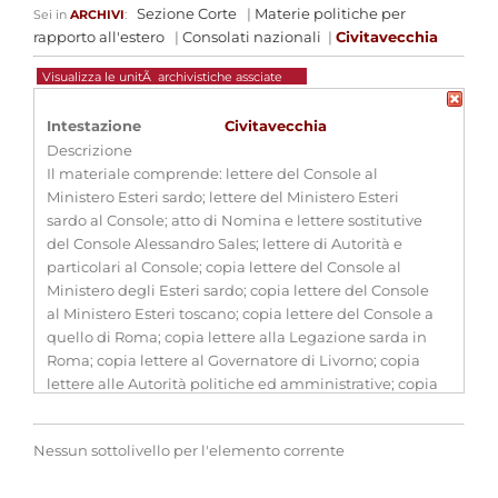
Sezione Corte
|
Materie politiche per
Sei in
ARCHIVI
:
rapporto all'estero
|
Consolati nazionali
|
Civitavecchia
Visualizza le unitÃ archivistiche assciate
Intestazione
Civitavecchia
Descrizione
Il materiale comprende: lettere del Console al
Ministero Esteri sardo; lettere del Ministero Esteri
sardo al Console; atto di Nomina e lettere sostitutive
del Console Alessandro Sales; lettere di Autorità e
particolari al Console; copia lettere del Console al
Ministero degli Esteri sardo; copia lettere del Console
al Ministero Esteri toscano; copia lettere del Console a
quello di Roma; copia lettere alla Legazione sarda in
Roma; copia lettere al Governatore di Livorno; copia
lettere alle Autorità politiche ed amministrative; copia
lettere per la corrispondenza generale politica; copia
lettere per la corrispondenza generale e commerciale;
Nessun sottolivello per l'elemento corrente
registri atti giudiziali e dichiare; registri Stato civile;
registri per la conservazione della Nazionalità sarda.