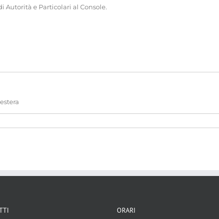
 Autorità e Particolari al Console.
 estera
i tra stati
TTI
ORARI