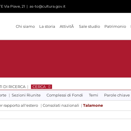
 Via Piave, 21
|
as-to@cultura.gov.it
Chi siamo
La storia
AttivitÃ
Sale studio
Patrimonio
I DI RICERCA
|
CERCA
orte
|
Sezioni Riunite
Complessi di Fondi
Temi
Parole chiave
r rapporto all'estero
|
Consolati nazionali
|
Talamone