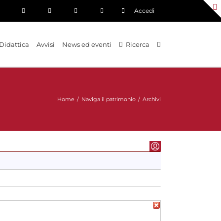
Accedi
Didattica
Avvisi
News ed eventi
Ricerca
Home
/
Naviga il patrimonio
/
Archivi