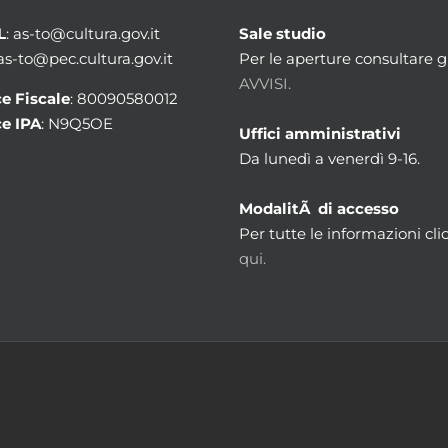
L
: as-to@cultura.gov.it
Sale studio
 as-to@pec.cultura.gov.it
Per le aperture consultare gl
AVVISI.
e Fiscale
: 80090580012
e IPA
: N9Q5OE
Uffici amministrativi
Da lunedì a venerdì 9-16.
ModalitÃ di accesso
Per tutte le informazioni cli
qui.