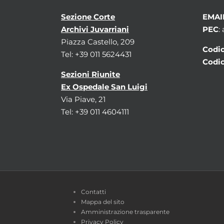
Sezione Corte
EMAI
Archivi Juvarriani
PEC
:
Piazza Castello, 209
Codic
Tel: +39 011 5624431
Codic
Sezioni Riunite
Ex Ospedale San Luigi
Via Piave, 21
Tel: +39 011 4604111
Contatti
Mappa del sito
Amministrazione trasparente
Privacy Policy