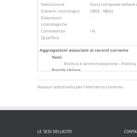
Descrizione
Sono comprese lettere di
Estremi cronologici
(1853 - 1860)
Estensioni
-
cronologiche
Consistenza
1 b.
Qualifica
-
Aggregazioni associate al record corrente
Temi
Politica e Amministrazione - Politica
Parole chiave
Consolati
Diplomazia
Relazion
Nessun sottolivello per l'elemento corrente
Localizzazione
associata al record corrente
LE SEDI DELL’ASTO
CONTA