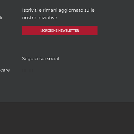
Iscriviti e rimani aggiornato sulle
i
nostre iniziative
ISCRIZIONE NEWSLETTER
Seguici sui social
Facebook
Twitter
YouTube
Instagram
ccare