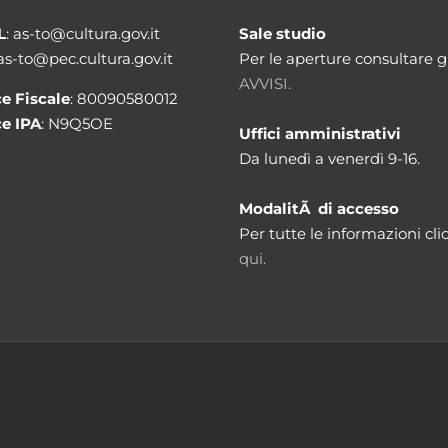
L
: as-to@cultura.gov.it
Sale studio
 as-to@pec.cultura.gov.it
Per le aperture consultare gl
AVVISI.
e Fiscale
: 80090580012
e IPA
: N9Q5OE
Uffici amministrativi
Da lunedì a venerdì 9-16.
ModalitÃ di accesso
Per tutte le informazioni cli
qui.