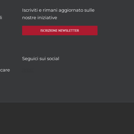
Iscriviti e rimani aggiornato sulle
i
nostre iniziative
ISCRIZIONE NEWSLETTER
Seguici sui social
Facebook
Twitter
YouTube
Instagram
ccare