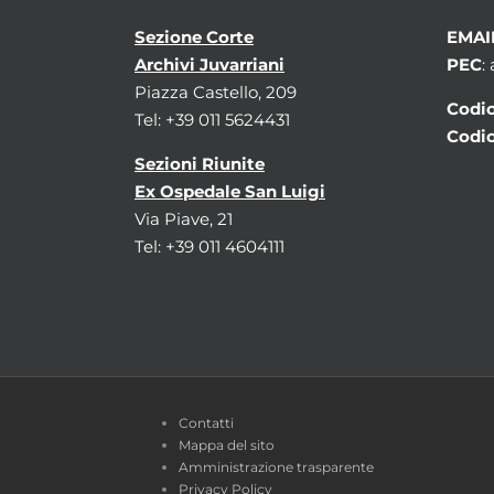
Sezione Corte
EMAI
Archivi Juvarriani
PEC
:
Piazza Castello, 209
Codic
Tel: +39 011 5624431
Codic
Sezioni Riunite
Ex Ospedale San Luigi
Via Piave, 21
Tel: +39 011 4604111
Contatti
Mappa del sito
Amministrazione trasparente
Privacy Policy