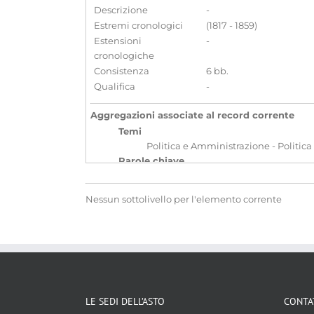
Descrizione
-
Estremi cronologici
(1817 - 1859)
Estensioni
-
cronologiche
Consistenza
6 bb.
Qualifica
-
Aggregazioni associate al record corrente
Temi
Politica e Amministrazione - Politica
Parole chiave
Consolati
Diplomazia
Relazion
Nessun sottolivello per l'elemento corrente
Localizzazione
associata al record corrente
LE SEDI DELL’ASTO
CONTA