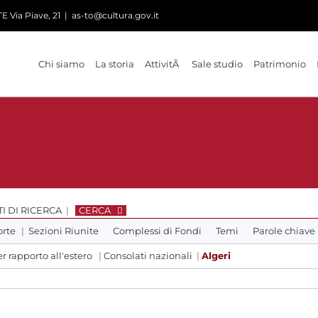
 Via Piave, 21
|
as-to@cultura.gov.it
Chi siamo
La storia
AttivitÃ
Sale studio
Patrimonio
I DI RICERCA
|
CERCA
orte
|
Sezioni Riunite
Complessi di Fondi
Temi
Parole chiave
r rapporto all'estero
|
Consolati nazionali
|
Algeri