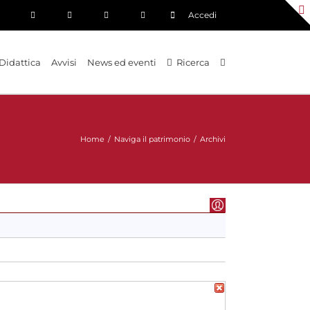
Accedi
Didattica
Avvisi
News ed eventi
Ricerca
Home
/
Naviga il patrimonio
/
Archivi