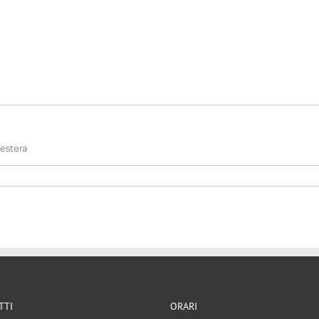
 estera
i tra stati
TTI
ORARI