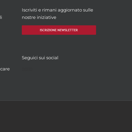
Iscriviti e rimani aggiornato sulle
i
nostre iniziative
ISCRIZIONE NEWSLETTER
Seguici sui social
Facebook
Twitter
YouTube
Instagram
ccare