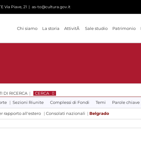
 Via Piave, 21
|
as-to@cultura.gov.it
Chi siamo
La storia
AttivitÃ
Sale studio
Patrimonio
I DI RICERCA
|
CERCA
orte
|
Sezioni Riunite
Complessi di Fondi
Temi
Parole chiave
r rapporto all'estero
|
Consolati nazionali
|
Belgrado