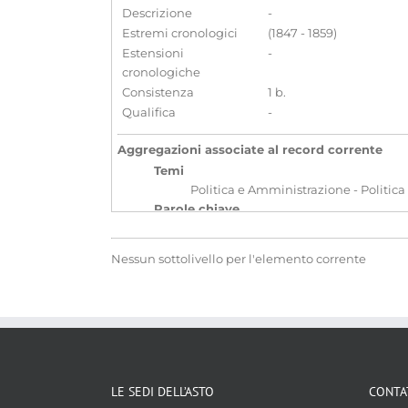
Descrizione
-
Estremi cronologici
(1847 - 1859)
Estensioni
-
cronologiche
Consistenza
1 b.
Qualifica
-
Aggregazioni associate al record corrente
Temi
Politica e Amministrazione - Politica
Parole chiave
Consolati
Diplomazia
Relazion
Nessun sottolivello per l'elemento corrente
Localizzazione
associata al record corrente
LE SEDI DELL’ASTO
CONTA