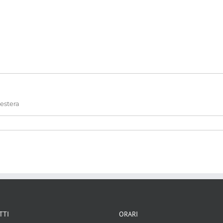
 estera
i tra stati
TTI
ORARI