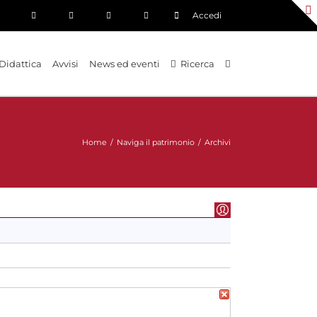
Accedi
Didattica
Avvisi
News ed eventi
Ricerca
Home
/
Naviga il patrimonio
/
Archivi