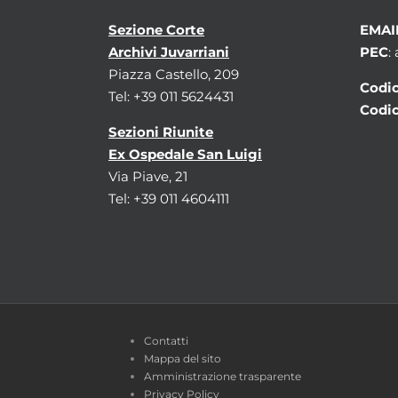
Sezione Corte
EMAI
Archivi Juvarriani
PEC
:
Piazza Castello, 209
Codic
Tel: +39 011 5624431
Codic
Sezioni Riunite
Ex Ospedale San Luigi
Via Piave, 21
Tel: +39 011 4604111
Contatti
Mappa del sito
Amministrazione trasparente
Privacy Policy