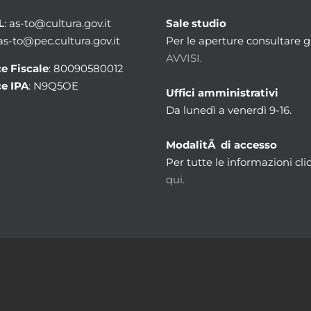
L
: as-to@cultura.gov.it
Sale studio
 as-to@pec.cultura.gov.it
Per le aperture consultare gl
AVVISI.
e Fiscale
: 80090580012
e IPA
: N9Q5OE
Uffici amministrativi
Da lunedì a venerdì 9-16.
ModalitÃ di accesso
Per tutte le informazioni cli
qui.