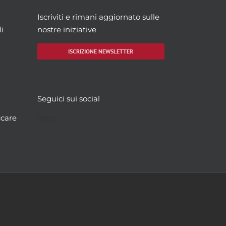
Iscriviti e rimani aggiornato sulle
i
nostre iniziative
ISCRIZIONE NEWSLETTER
Seguici sui social
Facebook
Twitter
YouTube
Instagram
ccare