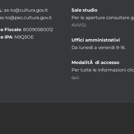
L
: as-to@cultura.gov.it
Sale studio
 as-to@pec.cultura.gov.it
Per le aperture consultare gl
AVVISI.
e Fiscale
: 80090580012
e IPA
: N9Q5OE
Uffici amministrativi
Da lunedì a venerdì 9-16.
ModalitÃ di accesso
Per tutte le informazioni cli
qui.