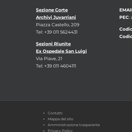
Sezione Corte
EMAI
Archivi Juvarriani
PEC
:
Piazza Castello, 209
Codic
Tel: +39 011 5624431
Codic
Sezioni Riunite
Ex Ospedale San Luigi
Via Piave, 21
Tel: +39 011 4604111
Contatti
Mappa del sito
Amministrazione trasparente
Privacy Policy