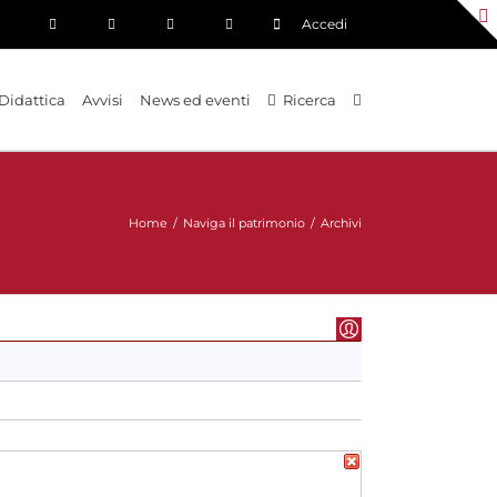
Accedi
Didattica
Avvisi
News ed eventi
Ricerca
Home
/
Naviga il patrimonio
/
Archivi