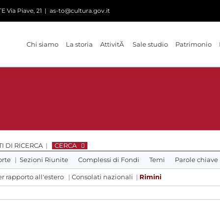
 Via Piave, 21
|
as-to@cultura.gov.it
Chi siamo
La storia
AttivitÃ
Sale studio
Patrimonio
I DI RICERCA
|
CERCA
orte
|
Sezioni Riunite
Complessi di Fondi
Temi
Parole chiave
r rapporto all'estero
|
Consolati nazionali
|
Rimini