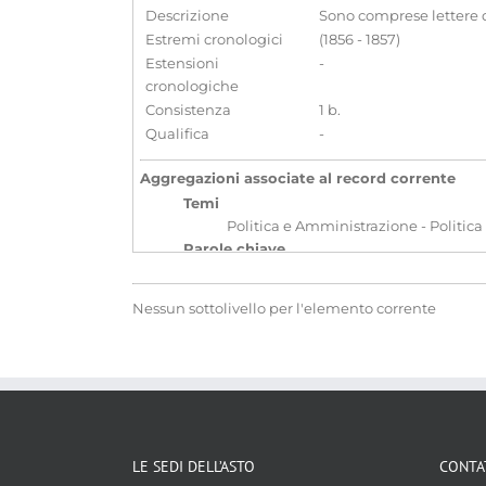
Descrizione
Sono comprese lettere di
Estremi cronologici
(1856 - 1857)
Estensioni
-
cronologiche
Consistenza
1 b.
Qualifica
-
Aggregazioni associate al record corrente
Temi
Politica e Amministrazione - Politica
Parole chiave
Consolati
Diplomazia
Relazion
Nessun sottolivello per l'elemento corrente
LE SEDI DELL’ASTO
CONTA