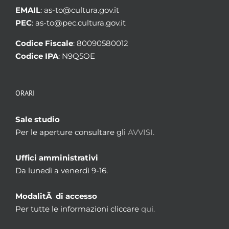
EMAIL
: as-to@cultura.gov.it
PEC
: as-to@pec.cultura.gov.it
Codice Fiscale
: 80090580012
Codice IPA
: N9Q5OE
ORARI
Sale studio
Per le aperture consultare gli
AVVISI.
Uffici amministrativi
Da lunedì a venerdì 9-16.
ModalitÃ di accesso
Per tutte le informazioni cliccare
qui.