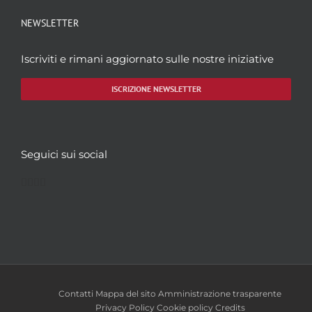
NEWSLETTER
Iscriviti e rimani aggiornato sulle nostre iniziative
ISCRIZIONE NEWSLETTER
Seguici sui social
Facebook
Twitter
YouTube
Instagram
Contatti
Mappa del sito
Amministrazione trasparente
Privacy Policy
Cookie policy
Credits