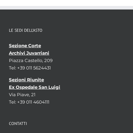
Temi
Politica e Amministrazione - Politica estera
Parole chiave
Diplomazia
Corrispondenza
Relazioni
tra stati
LE SEDI DELL’ASTO
Localizzazione
associata al record corrente
Sezione Corte
Archivi Juvarriani
Piazza Castello, 209
Tel: +39 011 5624431
Sezioni Riunite
Ex Ospedale San Luigi
Via Piave, 21
Tel: +39 011 4604111
CONTATTI