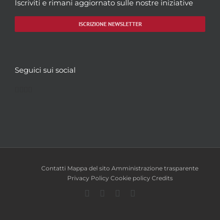
Iscriviti e rimani aggiornato sulle nostre iniziative
ISCRIZIONE NEWSLETTER
Seguici sui social
Facebook
Twitter
YouTube
Instagram
Contatti
Mappa del sito
Amministrazione trasparente
Privacy Policy
Cookie policy
Credits
Facebook
Twitter
YouTube
Instagram