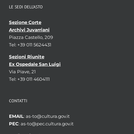
LE SEDI DELL’ASTO
Sezione Corte
Archivi Juvarriani
Piazza Castello, 209
Tel: +39 011 5624431
Sezioni Riunite
Ex Ospedale San Luigi
Via Piave, 21
Tel: +39 011 4604111
CONTATTI
EMAIL
: as-to@cultura.gov.it
PEC
: as-to@pec.cultura.gov.it