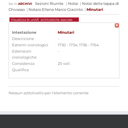
Sezioni Riunite
|
Notai
|
Notai della tappa di
Sei in
ARCHIVI
:
Chivasso
|
Notaio Ellena Marco Giacinto
|
Minutari
Visualizza le unitÃ archivistiche assciate
Intestazione
Minutari
Descrizione
-
Estremi cronologici
1730 - 1734; 1736 - 1764
Estensioni
-
cronologiche
Consistenza
20 voll.
Qualifica
-
Nessun sottolivello per l'elemento corrente