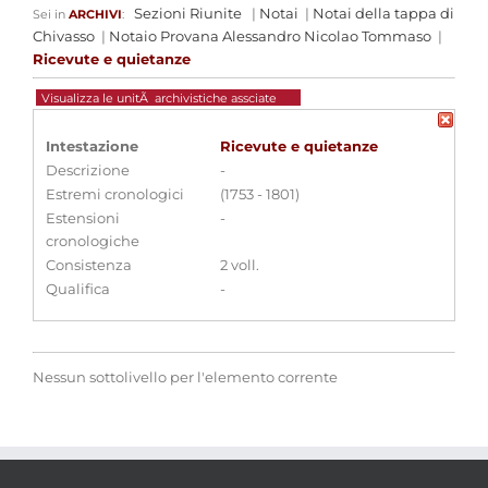
Sezioni Riunite
|
Notai
|
Notai della tappa di
Sei in
ARCHIVI
:
Chivasso
|
Notaio Provana Alessandro Nicolao Tommaso
|
Ricevute e quietanze
Visualizza le unitÃ archivistiche assciate
Intestazione
Ricevute e quietanze
Descrizione
-
Estremi cronologici
(1753 - 1801)
Estensioni
-
cronologiche
Consistenza
2 voll.
Qualifica
-
Nessun sottolivello per l'elemento corrente