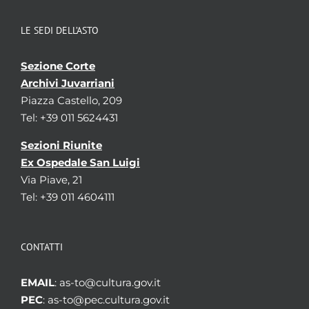
LE SEDI DELL’ASTO
Sezione Corte
Archivi Juvarriani
Piazza Castello, 209
Tel: +39 011 5624431
Sezioni Riunite
Ex Ospedale San Luigi
Via Piave, 21
Tel: +39 011 4604111
CONTATTI
EMAIL
: as-to@cultura.gov.it
PEC
: as-to@pec.cultura.gov.it