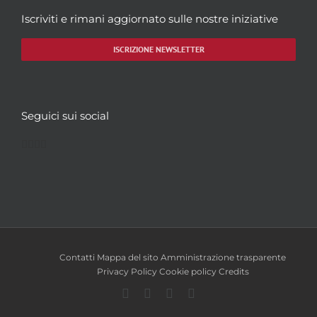
Iscriviti e rimani aggiornato sulle nostre iniziative
ISCRIZIONE NEWSLETTER
Seguici sui social
Facebook
Twitter
YouTube
Instagram
Contatti
Mappa del sito
Amministrazione trasparente
Privacy Policy
Cookie policy
Credits
Facebook
Twitter
YouTube
Instagram