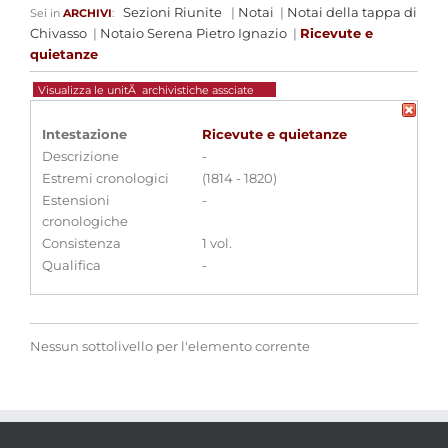
Sezioni Riunite
|
Notai
|
Notai della tappa di
Sei in
ARCHIVI
:
Chivasso
|
Notaio Serena Pietro Ignazio
|
Ricevute e
quietanze
Visualizza le unitÃ archivistiche assciate
Intestazione
Ricevute e quietanze
Descrizione
-
Estremi cronologici
(1814 - 1820)
Estensioni
-
cronologiche
Consistenza
1 vol.
Qualifica
-
Nessun sottolivello per l'elemento corrente