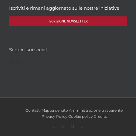
Iscriviti e rimani aggiornato sulle nostre iniziative
ISCRIZIONE NEWSLETTER
Seguici sui social
Facebook
Twitter
YouTube
Instagram
Contatti
Mappa del sito
Amministrazione trasparente
Privacy Policy
Cookie policy
Credits
Facebook
Twitter
YouTube
Instagram