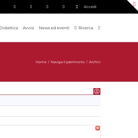
Accedi
Didattica
Avvisi
News ed eventi
Ricerca
Home
/
Naviga il patrimonio
/
Archivi