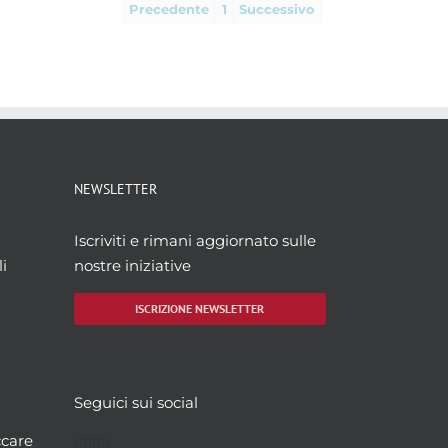
Precedente
1
Successivo
NEWSLETTER
Iscriviti e rimani aggiornato sulle
i
nostre iniziative
ISCRIZIONE NEWSLETTER
Seguici sui social
Facebook
Twitter
YouTube
Instagram
ccare