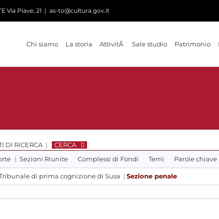
 Via Piave, 21
|
as-to@cultura.gov.it
Chi siamo
La storia
AttivitÃ
Sale studio
Patrimonio
I DI RICERCA
|
CERCA
orte
|
Sezioni Riunite
Complessi di Fondi
Temi
Parole chiave
Tribunale di prima cognizione di Susa
|
Sezione penale