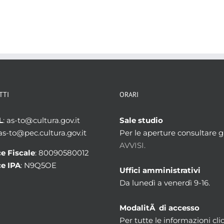
TTI
ORARI
L
: as-to@cultura.gov.it
Sale studio
 as-to@pec.cultura.gov.it
Per le aperture consultare gl
AVVISI.
e Fiscale
: 80090580012
e IPA
: N9Q5OE
Uffici amministrativi
Da lunedì a venerdì 9-16.
ModalitÃ di accesso
Per tutte le informazioni cli