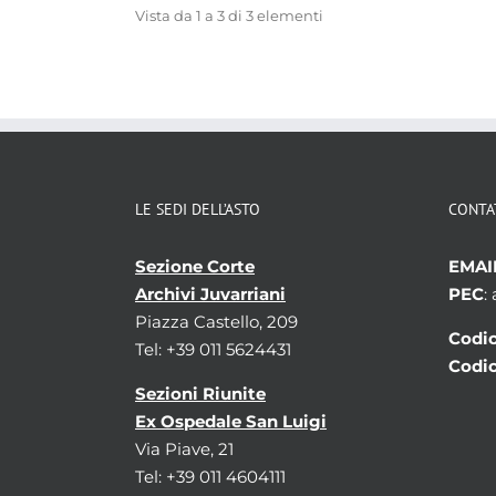
Vista da 1 a 3 di 3 elementi
LE SEDI DELL’ASTO
CONTA
Sezione Corte
EMAI
Archivi Juvarriani
PEC
:
Piazza Castello, 209
Codic
Tel: +39 011 5624431
Codic
Sezioni Riunite
Ex Ospedale San Luigi
Via Piave, 21
Tel: +39 011 4604111