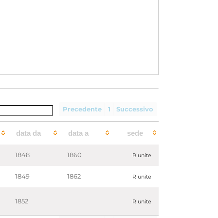
Precedente
1
Successivo
data da
data a
sede
1848
1860
Riunite
1849
1862
Riunite
1852
Riunite