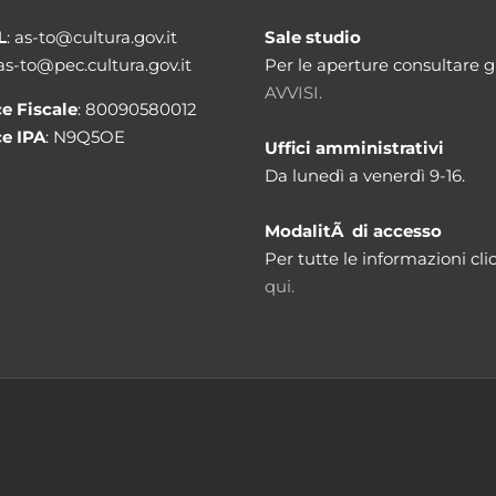
L
: as-to@cultura.gov.it
Sale studio
 as-to@pec.cultura.gov.it
Per le aperture consultare gl
AVVISI.
e Fiscale
: 80090580012
e IPA
: N9Q5OE
Uffici amministrativi
Da lunedì a venerdì 9-16.
ModalitÃ di accesso
Per tutte le informazioni cli
qui.