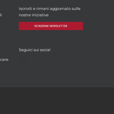
Iscriviti e rimani aggiornato sulle
i
nostre iniziative
ISCRIZIONE NEWSLETTER
Seguici sui social
Facebook
Twitter
YouTube
Instagram
ccare