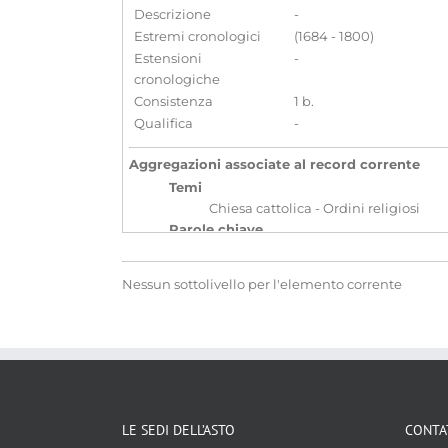
Descrizione
-
Estremi cronologici
(1684 - 1800)
Estensioni
-
cronologiche
Consistenza
1 b.
Qualifica
-
Aggregazioni associate al record corrente
Temi
Chiesa cattolica - Ordini religiosi
Parole chiave
Archivi ecclesiastici
Clero
Ordi
Nessun sottolivello per l'elemento corrente
Localizzazione
associata al record corrente
LE SEDI DELL’ASTO
CONTA