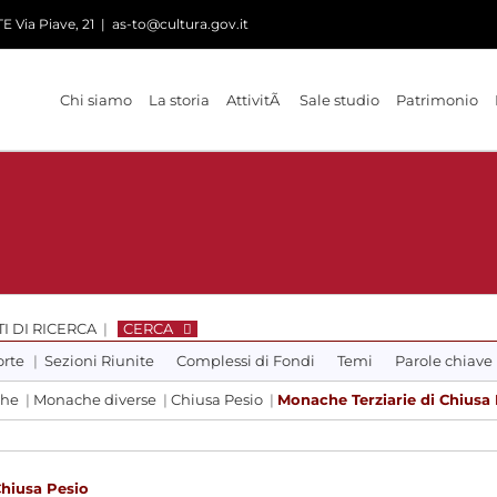
 Via Piave, 21
|
as-to@cultura.gov.it
Chi siamo
La storia
AttivitÃ
Sale studio
Patrimonio
I DI RICERCA
|
CERCA
orte
|
Sezioni Riunite
Complessi di Fondi
Temi
Parole chiave
che
|
Monache diverse
|
Chiusa Pesio
|
Monache Terziarie di Chiusa
Chiusa Pesio