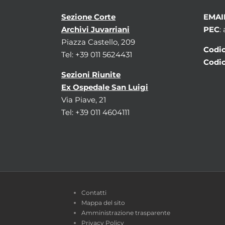
Sezione Corte
EMAI
Archivi Juvarriani
PEC
:
Piazza Castello, 209
Codic
Tel: +39 011 5624431
Codic
Sezioni Riunite
Ex Ospedale San Luigi
Via Piave, 21
Tel: +39 011 4604111
Contatti
Mappa del sito
Amministrazione trasparente
Privacy Policy