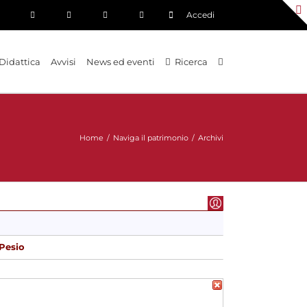
Accedi
Didattica
Avvisi
News ed eventi
Ricerca
Home
/
Naviga il patrimonio
/
Archivi
 Pesio