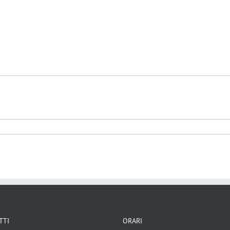
ni religiosi
Religione
TTI
ORARI