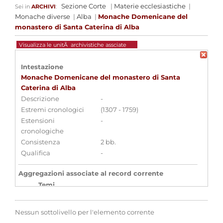
Sezione Corte
|
Materie ecclesiastiche
|
Sei in
ARCHIVI
:
Monache diverse
|
Alba
|
Monache Domenicane del
monastero di Santa Caterina di Alba
Visualizza le unitÃ archivistiche assciate
Intestazione
Monache Domenicane del monastero di Santa
Caterina di Alba
Descrizione
-
Estremi cronologici
(1307 - 1759)
Estensioni
-
cronologiche
Consistenza
2 bb.
Qualifica
-
Aggregazioni associate al record corrente
Temi
Chiesa cattolica - Ordini religiosi
Parole chiave
Nessun sottolivello per l'elemento corrente
Archivi ecclesiastici
Clero
Ordini