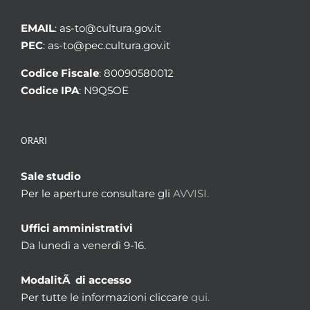
EMAIL
: as-to@cultura.gov.it
PEC
: as-to@pec.cultura.gov.it
Codice Fiscale
: 80090580012
Codice IPA
: N9Q5OE
ORARI
Sale studio
Per le aperture consultare gli
AVVISI.
Uffici amministrativi
Da lunedì a venerdì 9-16.
ModalitÃ di accesso
Per tutte le informazioni cliccare
qui.