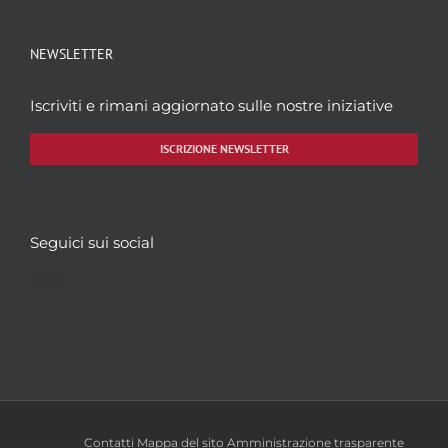
NEWSLETTER
Iscriviti e rimani aggiornato sulle nostre iniziative
ISCRIZIONE NEWSLETTER
Seguici sui social
Facebook
Twitter
YouTube
Instagram
Contatti
Mappa del sito
Amministrazione trasparente