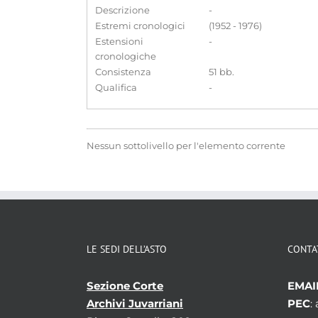
Descrizione
-
Estremi cronologici
(1952 - 1976)
Estensioni
-
cronologiche
Consistenza
51 bb.
Qualifica
-
Nessun sottolivello per l'elemento corrente
LE SEDI DELL’ASTO
CONTA
Sezione Corte
EMAI
Archivi Juvarriani
PEC
: