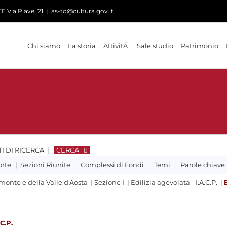
 Via Piave, 21
|
as-to@cultura.gov.it
Chi siamo
La storia
AttivitÃ
Sale studio
Patrimonio
I DI RICERCA
|
CERCA
orte
|
Sezioni Riunite
Complessi di Fondi
Temi
Parole chiave
emonte e della Valle d'Aosta
|
Sezione I
|
Edilizia agevolata - I.A.C.P.
|
.C.P.