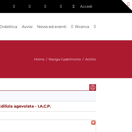
Accedi
Didattica
Avvisi
News ed eventi
Ricerca
Home
/
Naviga il patrimonio
/
Archivi
Edilizia agevolata - I.A.C.P.