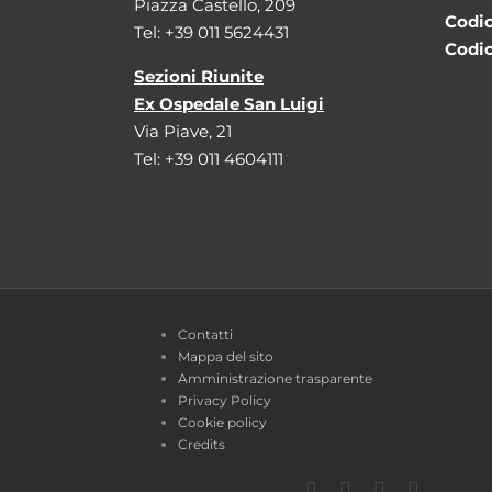
Piazza Castello, 209
Codic
Tel: +39 011 5624431
Codic
Sezioni Riunite
Ex Ospedale San Luigi
Via Piave, 21
Tel: +39 011 4604111
Contatti
Mappa del sito
Amministrazione trasparente
Privacy Policy
Cookie policy
Credits
Facebook
Twitter
YouTube
Instagra