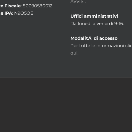
AVVISI.
e Fiscale
: 80090580012
e IPA
: N9Q5OE
Uffici amministrativi
Da lunedì a venerdì 9-16.
ModalitÃ di accesso
Per tutte le informazioni cli
qui.
m