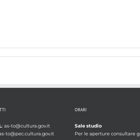
TTI
ORARI
L
: as-to@cultura.gov.it
Sale studio
 as-to@pec.cultura.gov.it
Per le aperture consultare gl