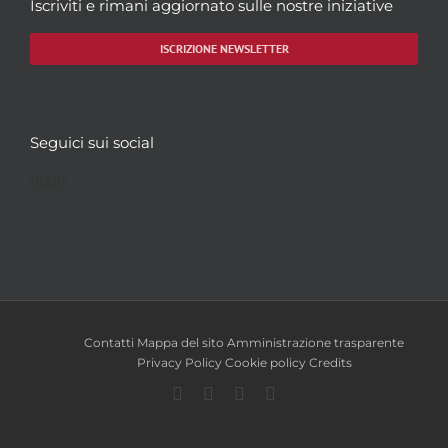
Iscriviti e rimani aggiornato sulle nostre iniziative
ISCRIZIONE NEWSLETTER
Seguici sui social
Facebook
Twitter
YouTube
Instagram
Contatti
Mappa del sito
Amministrazione trasparente
Privacy Policy
Cookie policy
Credits
Facebook
Twitter
YouTube
Instagram