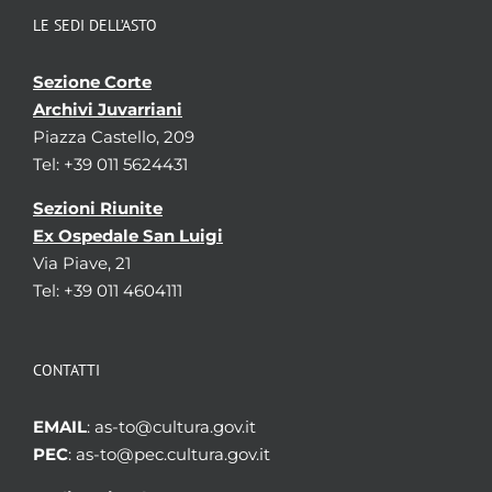
LE SEDI DELL’ASTO
Sezione Corte
Archivi Juvarriani
Piazza Castello, 209
Tel: +39 011 5624431
Sezioni Riunite
Ex Ospedale San Luigi
Via Piave, 21
Tel: +39 011 4604111
CONTATTI
EMAIL
: as-to@cultura.gov.it
PEC
: as-to@pec.cultura.gov.it