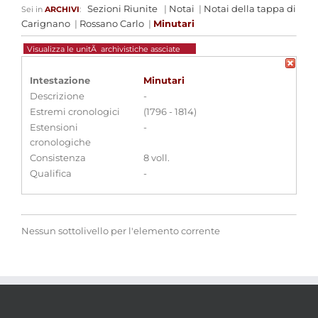
Sezioni Riunite
|
Notai
|
Notai della tappa di
Sei in
ARCHIVI
:
Carignano
|
Rossano Carlo
|
Minutari
Visualizza le unitÃ archivistiche assciate
Intestazione
Minutari
Descrizione
-
Estremi cronologici
(1796 - 1814)
Estensioni
-
cronologiche
Consistenza
8 voll.
Qualifica
-
Nessun sottolivello per l'elemento corrente