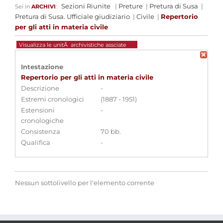
Sezioni Riunite
|
Preture
|
Pretura di Susa
|
Sei in
ARCHIVI
:
Pretura di Susa. Ufficiale giudiziario
|
Civile
|
Repertorio
per gli atti in materia civile
Visualizza le unitÃ archivistiche assciate
Intestazione
Repertorio per gli atti in materia civile
Descrizione
-
Estremi cronologici
(1887 - 1951)
Estensioni
-
cronologiche
Consistenza
70 bb.
Qualifica
-
Nessun sottolivello per l'elemento corrente