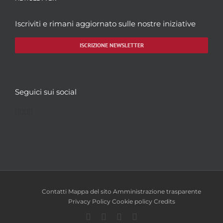
Iscriviti e rimani aggiornato sulle nostre iniziative
ISCRIZIONE NEWSLETTER
Seguici sui social
Facebook
Twitter
YouTube
Instagram
Contatti
Mappa del sito
Amministrazione trasparente
Privacy Policy
Cookie policy
Credits
Facebook
Twitter
YouTube
Instagram