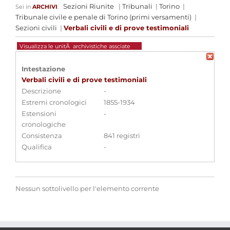
Sezioni Riunite
|
Tribunali
|
Torino
|
Sei in
ARCHIVI
:
Tribunale civile e penale di Torino (primi versamenti)
|
Sezioni civili
|
Verbali civili e di prove testimoniali
Visualizza le unitÃ archivistiche assciate
Intestazione
Verbali civili e di prove testimoniali
Descrizione
-
Estremi cronologici
1855-1934
Estensioni
-
cronologiche
Consistenza
841 registri
Qualifica
-
Nessun sottolivello per l'elemento corrente