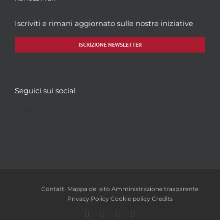
Iscriviti e rimani aggiornato sulle nostre iniziative
ISCRIZIONE NEWSLETTER
Seguici sui social
Facebook
Twitter
YouTube
Instagram
Contatti
Mappa del sito
Amministrazione trasparente
Privacy Policy
Cookie policy
Credits
Facebook
Twitter
YouTube
Instagram