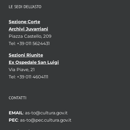
LE SEDI DELL’ASTO
Sezione Corte
Archivi Juvarriani
Piazza Castello, 209
Tel: +39 011 5624431
Sezioni Riunite
Ex Ospedale San Luigi
Via Piave, 21
Tel: +39 011 4604111
CONTATTI
EMAIL
: as-to@cultura.gov.it
PEC
: as-to@pec.cultura.gov.it