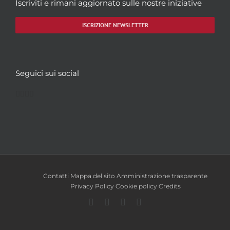
Iscriviti e rimani aggiornato sulle nostre iniziative
ISCRIZIONE NEWSLETTER
Seguici sui social
Facebook
Twitter
YouTube
Instagram
Contatti
Mappa del sito
Amministrazione trasparente
Privacy Policy
Cookie policy
Credits
Facebook
Twitter
YouTube
Instagram