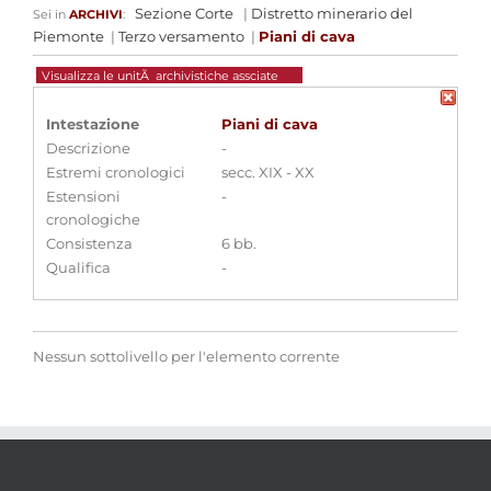
Sezione Corte
|
Distretto minerario del
Sei in
ARCHIVI
:
Piemonte
|
Terzo versamento
|
Piani di cava
Visualizza le unitÃ archivistiche assciate
Intestazione
Piani di cava
Descrizione
-
Estremi cronologici
secc. XIX - XX
Estensioni
-
cronologiche
Consistenza
6 bb.
Qualifica
-
Nessun sottolivello per l'elemento corrente