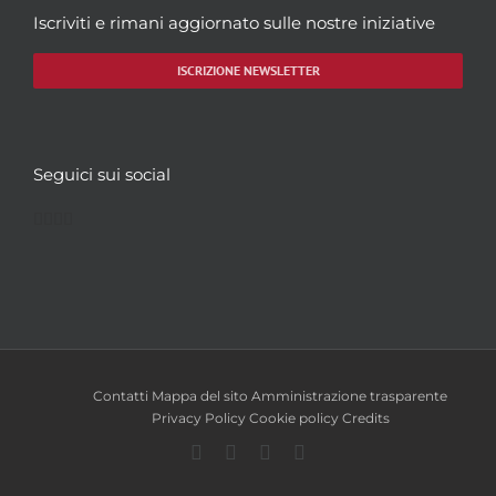
Iscriviti e rimani aggiornato sulle nostre iniziative
ISCRIZIONE NEWSLETTER
Seguici sui social
Facebook
Twitter
YouTube
Instagram
Contatti
Mappa del sito
Amministrazione trasparente
Privacy Policy
Cookie policy
Credits
Facebook
Twitter
YouTube
Instagram