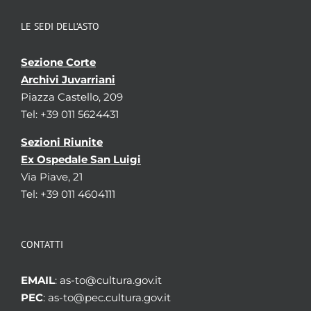
LE SEDI DELL’ASTO
Sezione Corte
Archivi Juvarriani
Piazza Castello, 209
Tel: +39 011 5624431
Sezioni Riunite
Ex Ospedale San Luigi
Via Piave, 21
Tel: +39 011 4604111
CONTATTI
EMAIL
: as-to@cultura.gov.it
PEC
: as-to@pec.cultura.gov.it