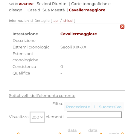
Sezioni Riunite
|
Carte topografiche e
Sei in
ARCHIVI
:
disegni
|
Casa di Sua Maestà
|
Cavallermaggiore
[
/
]
Informazioni di Dettaglio
apri
chiudi
Intestazione
Cavallermaggiore
Descrizione
-
Estremi cronologici
Secoli XIX-XX
Estensioni
-
cronologiche
Consistenza
0 -
Qualifica
-
Sottolivelli dell'elemento corrente
Filtra:
Precedente
1
Successivo
Visualizza
elementi
data
data
sede