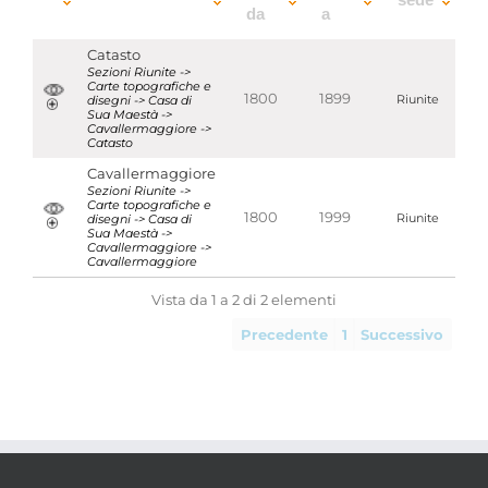
da
a
Catasto
Sezioni Riunite ->
Carte topografiche e
1800
1899
disegni -> Casa di
Riunite
Sua Maestà ->
Cavallermaggiore ->
Catasto
Cavallermaggiore
Sezioni Riunite ->
Carte topografiche e
1800
1999
disegni -> Casa di
Riunite
Sua Maestà ->
Cavallermaggiore ->
Cavallermaggiore
Vista da 1 a 2 di 2 elementi
Precedente
1
Successivo