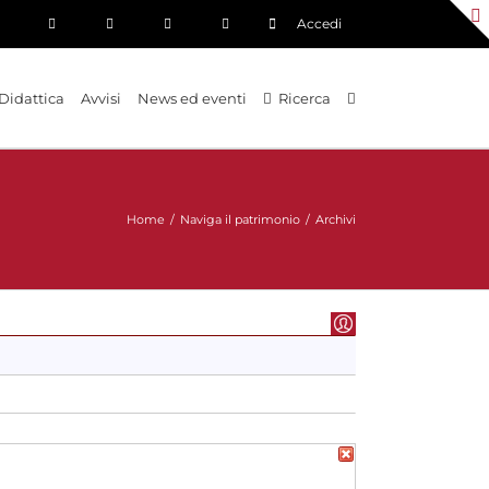
Accedi
Didattica
Avvisi
News ed eventi
Ricerca
Home
/
Naviga il patrimonio
/
Archivi