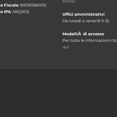
AVVISI.
e Fiscale
: 80090580012
e IPA
: N9Q5OE
Uffici amministrativi
Da lunedì a venerdì 9-16.
ModalitÃ di accesso
Per tutte le informazioni cli
qui.
m