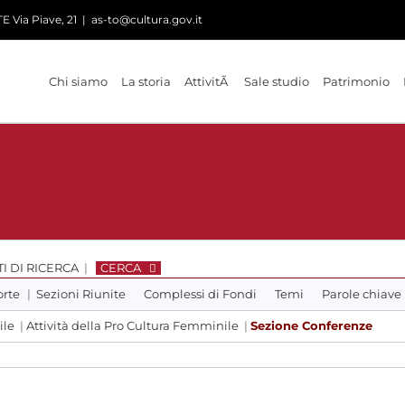
 Via Piave, 21
|
as-to@cultura.gov.it
Chi siamo
La storia
AttivitÃ
Sale studio
Patrimonio
I DI RICERCA
|
CERCA
orte
|
Sezioni Riunite
Complessi di Fondi
Temi
Parole chiave
ile
|
Attività della Pro Cultura Femminile
|
Sezione Conferenze