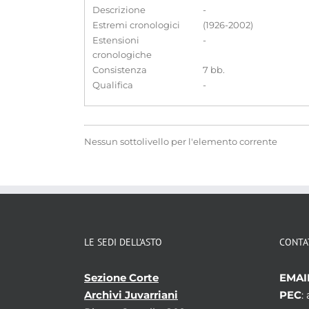
Descrizione
-
Estremi cronologici
(1926-2002)
Estensioni
-
cronologiche
Consistenza
7 bb.
Qualifica
-
Nessun sottolivello per l'elemento corrente
LE SEDI DELL’ASTO
CONTA
Sezione Corte
EMAI
Archivi Juvarriani
PEC
: