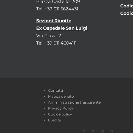
Piazza Castello, 209
Codic
Tel: +39 011 5624431
Codic
Sezioni Riunite
Ex Ospedale San Luigi
Via Piave, 21
Tel: +39 011 4604111
Contatti
Mappa del sito
Amministrazione trasparente
Privacy Policy
Cookie policy
Credits
Facebook
Twitter
YouTube
Instagra