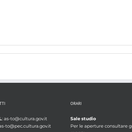
TTI
ORARI
L
: as-to@cultura.gov.it
Sale studio
 as-to@pec.cultura.gov.it
Per le aperture consultare gl