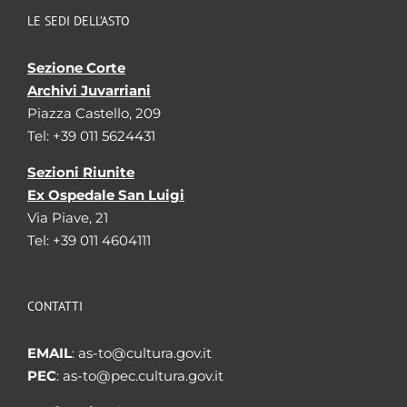
LE SEDI DELL’ASTO
Sezione Corte
Archivi Juvarriani
Piazza Castello, 209
Tel: +39 011 5624431
Sezioni Riunite
Ex Ospedale San Luigi
Via Piave, 21
Tel: +39 011 4604111
CONTATTI
EMAIL
: as-to@cultura.gov.it
PEC
: as-to@pec.cultura.gov.it