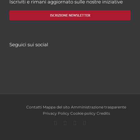
Iscriviti e rimani aggiornato sulle nostre iniziative
ISCRIZIONE NEWSLETTER
Seguici sui social
Facebook
Twitter
YouTube
Instagram
Contatti
Mappa del sito
Amministrazione trasparente
Privacy Policy
Cookie policy
Credits
Facebook
Twitter
YouTube
Instagram