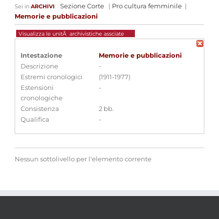
Sezione Corte
|
Pro cultura femminile
|
Sei in
ARCHIVI
:
Memorie e pubblicazioni
Visualizza le unitÃ archivistiche assciate
Intestazione
Memorie e pubblicazioni
Descrizione
-
Estremi cronologici
(1911-1977)
Estensioni
-
cronologiche
Consistenza
2 bb.
Qualifica
-
Nessun sottolivello per l'elemento corrente