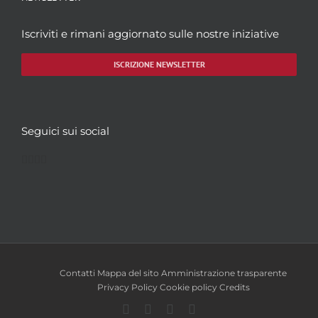
Iscriviti e rimani aggiornato sulle nostre iniziative
ISCRIZIONE NEWSLETTER
Seguici sui social
Facebook
Twitter
YouTube
Instagram
Contatti
Mappa del sito
Amministrazione trasparente
Privacy Policy
Cookie policy
Credits
Facebook
Twitter
YouTube
Instagram