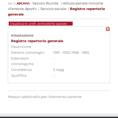
Sezioni Riunite
|
Istituto penale minorile
Sei in
ARCHIVI
:
«Ferrante Aporti»
|
Servizio sociale
|
Registro repertorio
generale
Visualizza le unitÃ archivistiche assciate
Intestazione
Registro repertorio generale
Descrizione
-
Estremi cronologici
1951 - 1953; 1958 - 1965
Estensioni
-
cronologiche
Consistenza
5 regg.
Qualifica
-
Nessun sottolivello per l'elemento corrente