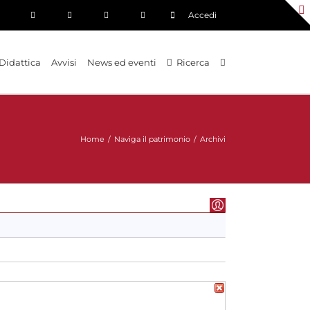
Accedi
Didattica
Avvisi
News ed eventi
Ricerca
Home
/
Naviga il patrimonio
/
Archivi