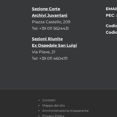
Sezione Corte
EMAI
Archivi Juvarriani
PEC
:
Piazza Castello, 209
Codic
Tel: +39 011 5624431
Codic
Sezioni Riunite
Ex Ospedale San Luigi
Via Piave, 21
Tel: +39 011 4604111
Contatti
Mappa del sito
Amministrazione trasparente
Privacy Policy