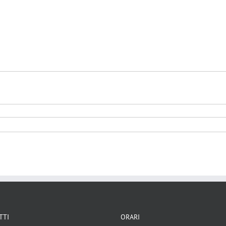
rafie
TTI
ORARI