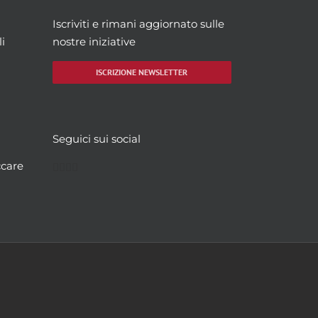
Iscriviti e rimani aggiornato sulle
i
nostre iniziative
ISCRIZIONE NEWSLETTER
Seguici sui social
Facebook
Twitter
YouTube
Instagram
ccare