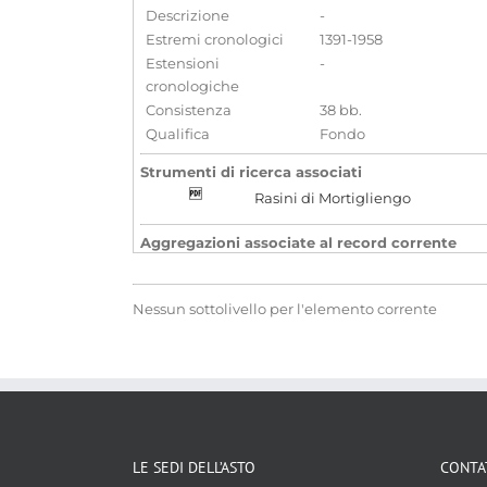
Descrizione
-
Estremi cronologici
1391-1958
Estensioni
-
cronologiche
Consistenza
38 bb.
Qualifica
Fondo
Strumenti di ricerca associati
Rasini di Mortigliengo
Aggregazioni associate al record corrente
Tipo di archivio
Archivi di famiglia o persona
Nessun sottolivello per l'elemento corrente
Temi
Storia di famiglia, Genealogia e Biog
Parole chiave
Araldica
Genealogia
Nobiltà
LE SEDI DELL’ASTO
CONTA