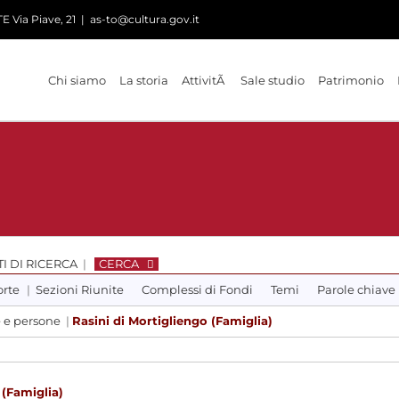
 Via Piave, 21
|
as-to@cultura.gov.it
Chi siamo
La storia
AttivitÃ
Sale studio
Patrimonio
I DI RICERCA
|
CERCA
orte
|
Sezioni Riunite
Complessi di Fondi
Temi
Parole chiave
e e persone
|
Rasini di Mortigliengo (Famiglia)
 (Famiglia)