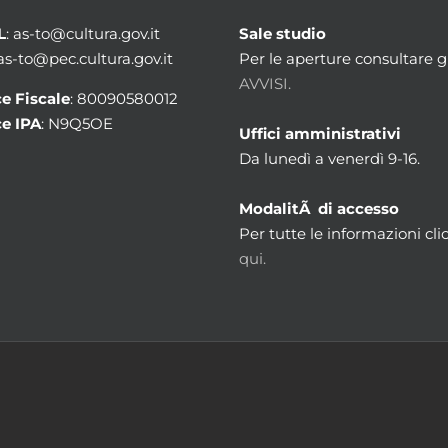
L
: as-to@cultura.gov.it
Sale studio
 as-to@pec.cultura.gov.it
Per le aperture consultare gl
AVVISI.
e Fiscale
: 80090580012
e IPA
: N9Q5OE
Uffici amministrativi
Da lunedì a venerdì 9-16.
ModalitÃ di accesso
Per tutte le informazioni cli
qui.