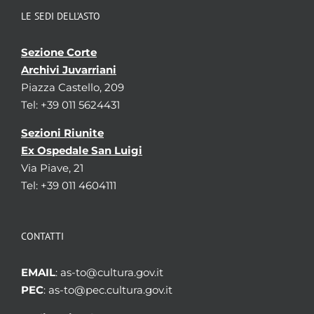
LE SEDI DELL’ASTO
Sezione Corte
Archivi Juvarriani
Piazza Castello, 209
Tel: +39 011 5624431
Sezioni Riunite
Ex Ospedale San Luigi
Via Piave, 21
Tel: +39 011 4604111
CONTATTI
EMAIL
: as-to@cultura.gov.it
PEC
: as-to@pec.cultura.gov.it