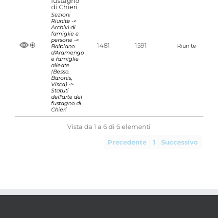
fustagno
di Chieri
Sezioni
Riunite ->
Archivi di
famiglie e
persone ->
1481
1591
Balbiano
Riunite
d'Aramengo
e famiglie
alleate
(Besso,
Baronis,
Visca) ->
Statuti
dell'arte del
fustagno di
Chieri
Vista da 1 a 6 di 6 elementi
Precedente
1
Successivo