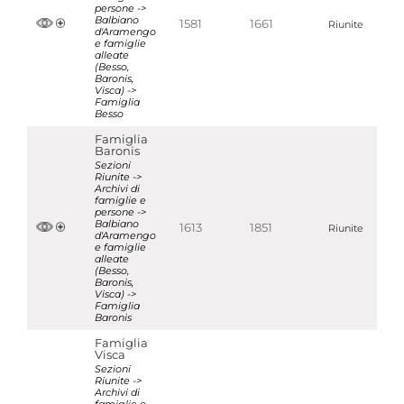
persone ->
Balbiano
1581
1661
Riunite
d'Aramengo
e famiglie
alleate
(Besso,
Baronis,
Visca) ->
Famiglia
Besso
Famiglia
Baronis
Sezioni
Riunite ->
Archivi di
famiglie e
persone ->
Balbiano
1613
1851
Riunite
d'Aramengo
e famiglie
alleate
(Besso,
Baronis,
Visca) ->
Famiglia
Baronis
Famiglia
Visca
Sezioni
Riunite ->
Archivi di