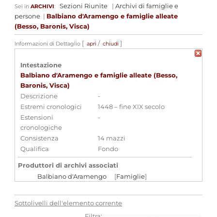
Sezioni Riunite
|
Archivi di famiglie e
Sei in
ARCHIVI
:
persone
|
Balbiano d'Aramengo e famiglie alleate
(Besso, Baronis, Visca)
[
/
]
Informazioni di Dettaglio
apri
chiudi
Intestazione
Balbiano d'Aramengo e famiglie alleate (Besso,
Baronis, Visca)
Descrizione
-
Estremi cronologici
1448 – fine XIX secolo
Estensioni
-
cronologiche
Consistenza
14 mazzi
Qualifica
Fondo
Produttori di archivi associati
Balbiano d'Aramengo
[
Famiglie
]
Baronis
[
Famiglie
]
Besso
[
Famiglie
]
Sottolivelli dell'elemento corrente
Visca
[
Famiglie
]
Filtra: