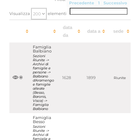
Precedente
1
Successivo
Strumenti di ricerca associati
Visualizza
elementi
Balbiano d'Aramengo e famiglie alleate (Besso,
data
Baronis, Visca)
data a
sede
da
Aggregazioni associate al record corrente
Famiglia
Tipo di archivio
Balbiano
Archivi di famiglia o persona
Sezioni
Riunite ->
Temi
Archivi di
famiglie e
Storia di famiglia, Genealogia e Biografie
persone ->
Parole chiave
Balbiano
1628
1899
Riunite
d'Aramengo
Genealogia
Nobiltà
e famiglie
alleate
(Besso,
Visualizza tutte le unità archivistiche
Baronis,
Visca) ->
Famiglia
Balbiano
Famiglia
Besso
Sezioni
Riunite ->
Archivi di
famiglie e