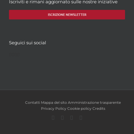
Iscriviti e rimani aggiornato sulle nostre iniziative
ISCRIZIONE NEWSLETTER
Seguici sui social
Facebook
Twitter
YouTube
Instagram
Contatti
Mappa del sito
Amministrazione trasparente
Privacy Policy
Cookie policy
Credits
Facebook
Twitter
YouTube
Instagram