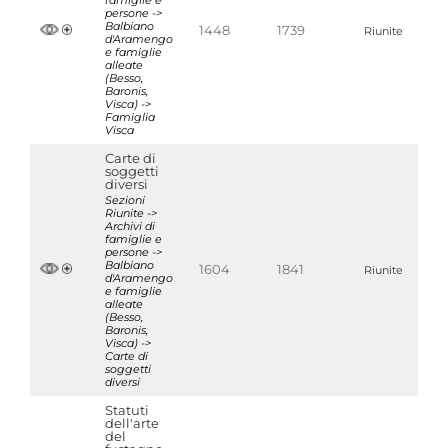
famiglie e
persone ->
Balbiano
1448
1739
Riunite
d'Aramengo
e famiglie
alleate
(Besso,
Baronis,
Visca) ->
Famiglia
Visca
Carte di
soggetti
diversi
Sezioni
Riunite ->
Archivi di
famiglie e
persone ->
Balbiano
1604
1841
Riunite
d'Aramengo
e famiglie
alleate
(Besso,
Baronis,
Visca) ->
Carte di
soggetti
diversi
Statuti
dell'arte
del