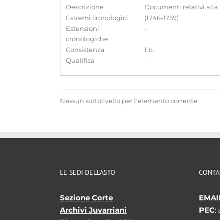
Descrizione
Documenti relativi alla 
Estremi cronologici
(1746-1759)
Estensioni
-
cronologiche
Consistenza
1 b.
Qualifica
-
Nessun sottolivello per l'elemento corrente
LE SEDI DELL’ASTO
CONTA
Sezione Corte
EMAI
Archivi Juvarriani
PEC
: