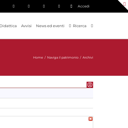
Accedi
Didattica
Avvisi
News ed eventi
Ricerca
Home
/
Naviga il patrimonio
/
Archivi