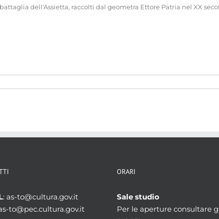
battaglia dell'Assietta, raccolti dal geometra Ettore Patria nel XX secol
TTI
ORARI
L
: as-to@cultura.gov.it
Sale studio
 as-to@pec.cultura.gov.it
Per le aperture consultare gl