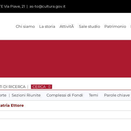
 Via Piave, 21
|
as-to@cultura.gov.it
Chi siamo
La storia
AttivitÃ
Sale studio
Patrimonio
I DI RICERCA
|
CERCA
orte
|
Sezioni Riunite
Complessi di Fondi
Temi
Parole chiave
atria Ettore