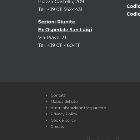
Piazza Castello, 209
Codic
Tel: +39 011 5624431
Codic
Sezioni Riunite
Ex Ospedale San Luigi
Via Piave, 21
Tel: +39 011 4604111
Contatti
Mappa del sito
Amministrazione trasparente
Privacy Policy
Cookie policy
Credits
Facebook
Twitter
YouTube
Instagra