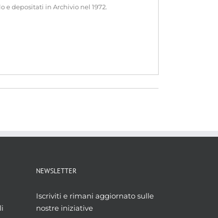
o e depositati in Archivio nel 1972.
NEWSLETTER
Iscriviti e rimani aggiornato sulle
i
nostre iniziative