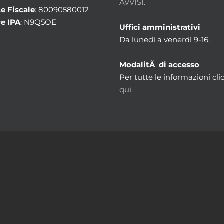
AVVISI.
e Fiscale
: 80090580012
e IPA
: N9Q5OE
Uffici amministrativi
Da lunedì a venerdì 9-16.
ModalitÃ di accesso
Per tutte le informazioni cli
qui.
m