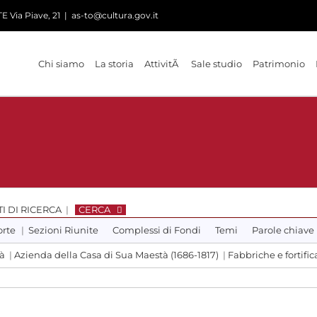
 Via Piave, 21
|
as-to@cultura.gov.it
Chi siamo
La storia
AttivitÃ
Sale studio
Patrimonio
I DI RICERCA
|
CERCA
orte
|
Sezioni Riunite
Complessi di Fondi
Temi
Parole chiave
tà
|
Azienda della Casa di Sua Maestà (1686-1817)
|
Fabbriche e fortific