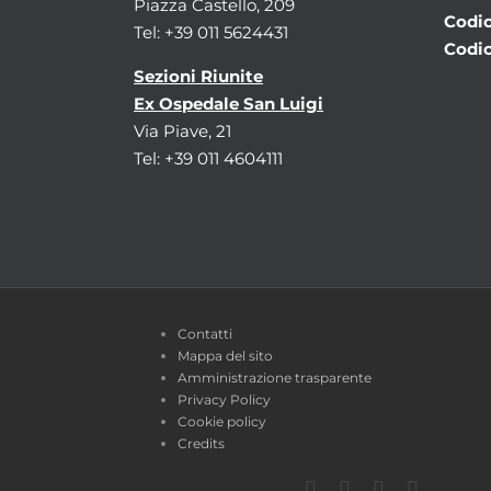
Piazza Castello, 209
Codic
Tel: +39 011 5624431
Codic
Sezioni Riunite
Ex Ospedale San Luigi
Via Piave, 21
Tel: +39 011 4604111
Contatti
Mappa del sito
Amministrazione trasparente
Privacy Policy
Cookie policy
Credits
Facebook
Twitter
YouTube
Instagra