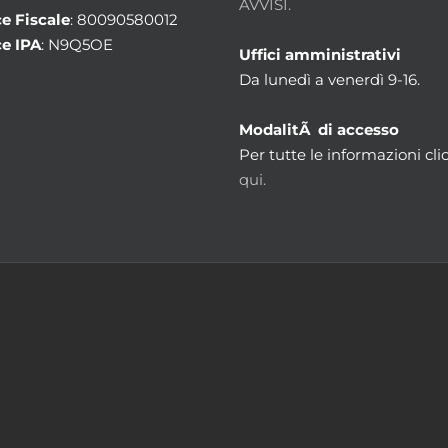
AVVISI.
e Fiscale
: 80090580012
e IPA
: N9Q5OE
Uffici amministrativi
Da lunedì a venerdì 9-16.
ModalitÃ di accesso
Per tutte le informazioni cli
qui.
m