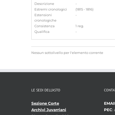
Descrizione
-
Estremi cronologici
(1815 - 1816)
Estensioni
-
cronologiche
Consistenza
1 reg.
Qualifica
-
Nessun sottolivello per l'elemento corrente
LE SEDI DELL’ASTO
CONTA
Sezione Corte
EMAI
Archivi Juvarriani
PEC
: