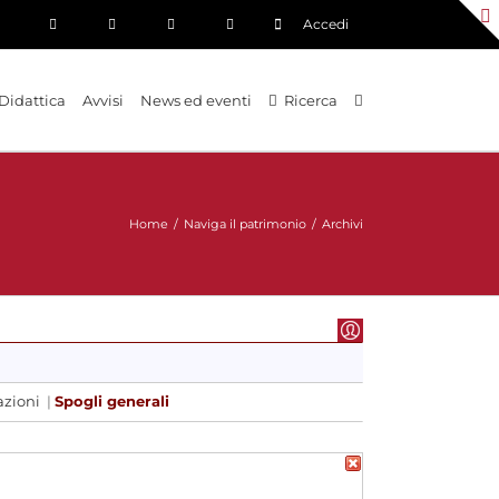
Accedi
Didattica
Avvisi
News ed eventi
Ricerca
Home
/
Naviga il patrimonio
/
Archivi
azioni
|
Spogli generali