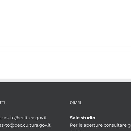
TTI
ORARI
L
: as-to@cultura.gov.it
Sale studio
 as-to@pec.cultura.gov.it
Per le aperture consultare gl