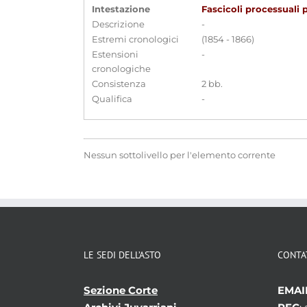
Intestazione
Fascicoli processuali 
Descrizione
-
Estremi cronologici
(1854 - 1866)
Estensioni
-
cronologiche
Consistenza
2 bb.
Qualifica
-
Nessun sottolivello per l'elemento corrente
LE SEDI DELL’ASTO
CONTA
Sezione Corte
EMAI