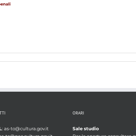
penali
TTI
ORARI
L
: as-to@cultura.gov.it
Sale studio