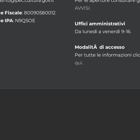
 as-to@pec.cultura.gov.it
Per le aperture consultare gl
AVVISI.
e Fiscale
: 80090580012
e IPA
: N9Q5OE
Uffici amministrativi
Da lunedì a venerdì 9-16.
ModalitÃ di accesso
Per tutte le informazioni cli
qui.