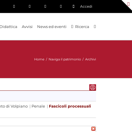
Accedi
Didattica
Avvisi
News ed eventi
Ricerca
Home
/
Naviga il patrimonio
/
Archivi
to di Volpiano
|
Penale
|
Fascicoli processuali