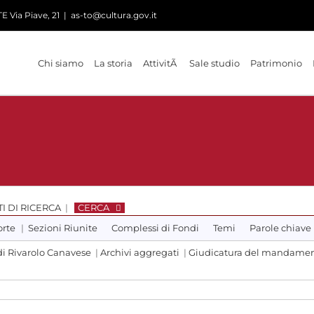
 Via Piave, 21
|
as-to@cultura.gov.it
Chi siamo
La storia
AttivitÃ
Sale studio
Patrimonio
I DI RICERCA
|
CERCA
orte
|
Sezioni Riunite
Complessi di Fondi
Temi
Parole chiave
di Rivarolo Canavese
|
Archivi aggregati
|
Giudicatura del mandamen