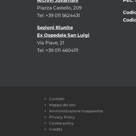
Archivi Juvarriani
PEC
:
Piazza Castello, 209
Codic
Tel: +39 011 5624431
Codic
Sezioni Riunite
Ex Ospedale San Luigi
Via Piave, 21
Tel: +39 011 4604111
Contatti
Mappa del sito
Amministrazione trasparente
Privacy Policy
Cookie policy
Credits