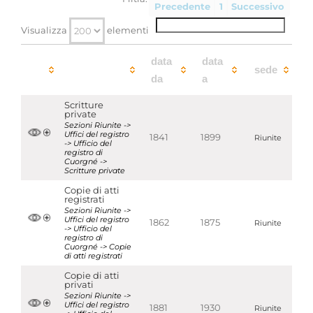
Aggregazioni associate al record corrente
Precedente
1
Successivo
Parole chiave
Visualizza
elementi
Notai
Uffici di insinuazione e del
registro
data
data
sede
da
a
Localizzazione
associata al record corrente
Scritture
private
Visualizza tutte le unità archivistiche
Sezioni Riunite ->
Uffici del registro
1841
1899
Riunite
-> Ufficio del
registro di
Cuorgné ->
Scritture private
Copie di atti
registrati
Sezioni Riunite ->
Uffici del registro
1862
1875
Riunite
-> Ufficio del
registro di
Cuorgné -> Copie
di atti registrati
Copie di atti
privati
Sezioni Riunite ->
Uffici del registro
1881
1930
Riunite