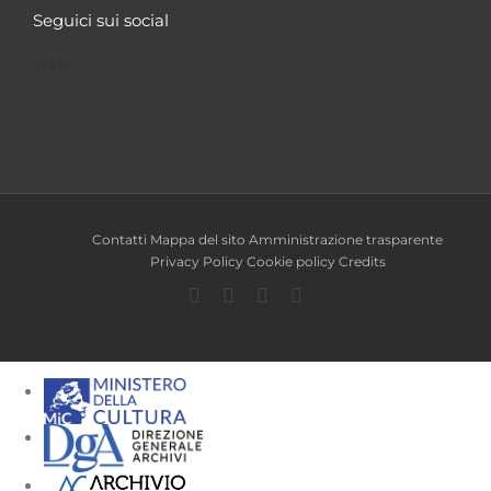
Seguici sui social
Facebook
Twitter
YouTube
Instagram
Contatti
Mappa del sito
Amministrazione trasparente
Privacy Policy
Cookie policy
Credits
Facebook
Twitter
YouTube
Instagram