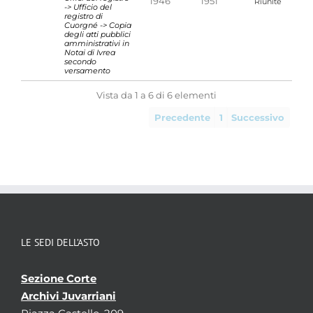
1946
1951
Riunite
-> Ufficio del
registro di
Cuorgné -> Copia
degli atti pubblici
amministrativi in
Notai di Ivrea
secondo
versamento
Vista da 1 a 6 di 6 elementi
Precedente
1
Successivo
LE SEDI DELL’ASTO
Sezione Corte
Archivi Juvarriani