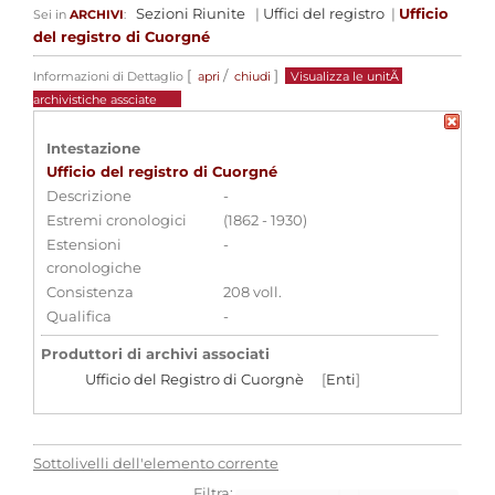
Sezioni Riunite
|
Uffici del registro
|
Ufficio
Sei in
ARCHIVI
:
del registro di Cuorgné
[
/
]
Informazioni di Dettaglio
apri
chiudi
Visualizza le unitÃ
archivistiche assciate
Intestazione
Ufficio del registro di Cuorgné
Descrizione
-
Estremi cronologici
(1862 - 1930)
Estensioni
-
cronologiche
Consistenza
208 voll.
Qualifica
-
Produttori di archivi associati
Ufficio del Registro di Cuorgnè
[
Enti
]
Strumenti di ricerca associati
Ufficio del Registro di Cuorgnè
Sottolivelli dell'elemento corrente
Filtra: