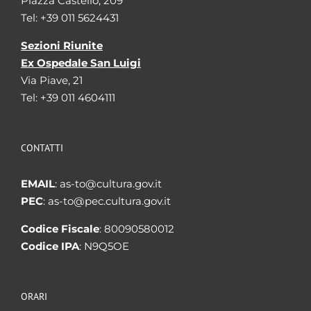
Piazza Castello, 209
Tel: +39 011 5624431
Sezioni Riunite
Ex Ospedale San Luigi
Via Piave, 21
Tel: +39 011 4604111
CONTATTI
EMAIL
: as-to@cultura.gov.it
PEC
: as-to@pec.cultura.gov.it
Codice Fiscale
: 80090580012
Codice IPA
: N9Q5OE
ORARI