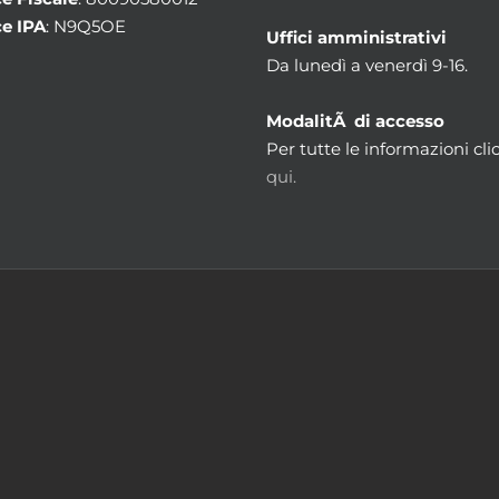
e IPA
: N9Q5OE
Uffici amministrativi
Da lunedì a venerdì 9-16.
ModalitÃ di accesso
Per tutte le informazioni cli
qui.
m