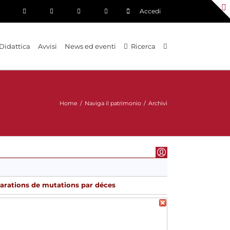
Accedi
Didattica
Avvisi
News ed eventi
Ricerca
Home
/
Naviga il patrimonio
/
Archivi
larations de mutations par déces