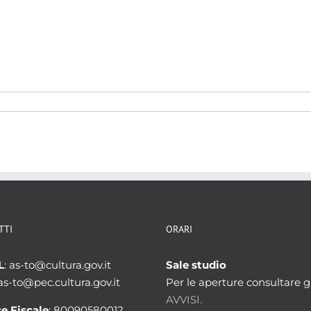
TTI
ORARI
L
: as-to@cultura.gov.it
Sale studio
 as-to@pec.cultura.gov.it
Per le aperture consultare gl
AVVISI.
e Fiscale
: 80090580012