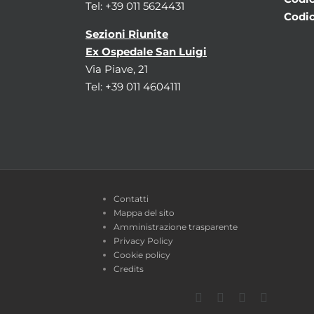
Tel: +39 011 5624431
Codic
Sezioni Riunite
Ex Ospedale San Luigi
Via Piave, 21
Tel: +39 011 4604111
Contatti
Mappa del sito
Amministrazione trasparente
Privacy Policy
Cookie policy
Credits
Facebook
Twitter
YouTube
Instagra