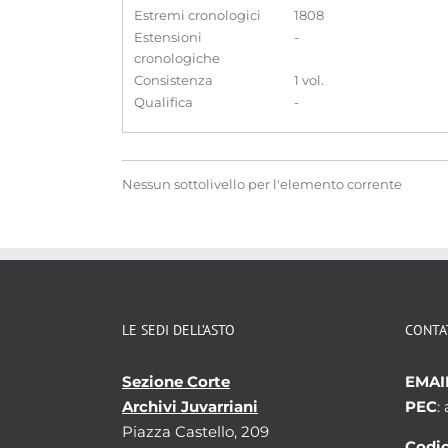
Estremi cronologici
1808
Estensioni
-
cronologiche
Consistenza
1 vol.
Qualifica
-
Nessun sottolivello per l'elemento corrente
LE SEDI DELL’ASTO
CONTA
Sezione Corte
EMAI
Archivi Juvarriani
PEC
:
Piazza Castello, 209
Codic