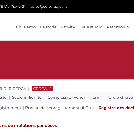
 Via Piave, 21
|
as-to@cultura.gov.it
Chi siamo
La storia
AttivitÃ
Sale studio
Patrimonio
I DI RICERCA
|
CERCA
orte
|
Sezioni Riunite
Complessi di Fondi
Temi
Parole chiave
egistrement
|
Bureau de l'enregistrement di Oulx
|
Registre des dec
ions de mutations par déces