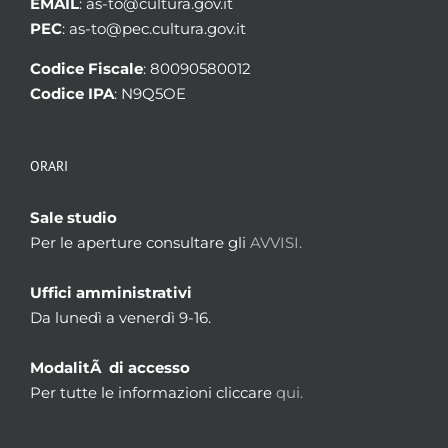
EMAIL
: as-to@cultura.gov.it
PEC
: as-to@pec.cultura.gov.it
Codice Fiscale
: 80090580012
Codice IPA
: N9Q5OE
ORARI
Sale studio
Per le aperture consultare gli
AVVISI.
Uffici amministrativi
Da lunedì a venerdì 9-16.
ModalitÃ di accesso
Per tutte le informazioni cliccare
qui.