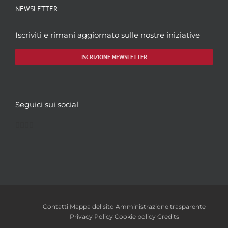
NEWSLETTER
Iscriviti e rimani aggiornato sulle nostre iniziative
ISCRIZIONE NEWSLETTER
Seguici sui social
Facebook
Twitter
YouTube
Instagram
Contatti
Mappa del sito
Amministrazione trasparente
Privacy Policy
Cookie policy
Credits