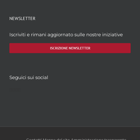
NEWSLETTER
Iscriviti e rimani aggiornato sulle nostre iniziative
ISCRIZIONE NEWSLETTER
Seguici sui social
Facebook
Twitter
YouTube
Instagram
Contatti
Mappa del sito
Amministrazione trasparente