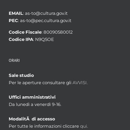
EMAIL
: as-to@cultura.gov.it
PEC
: as-to@pec.cultura.gov.it
Codice Fiscale
: 80090580012
Codice IPA
: N9Q5OE
ORARI
Sale studio
Per le aperture consultare gli
AVVISI.
Uffici amministrativi
Da lunedì a venerdì 9-16.
ModalitÃ di accesso
Per tutte le informazioni cliccare
qui.