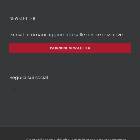
NEWSLETTER
Iscriviti e rimani aggiornato sulle nostre iniziative
ISCRIZIONE NEWSLETTER
Seguici sui social
Facebook
Twitter
YouTube
Instagram
Contatti
Mappa del sito
Amministrazione trasparente