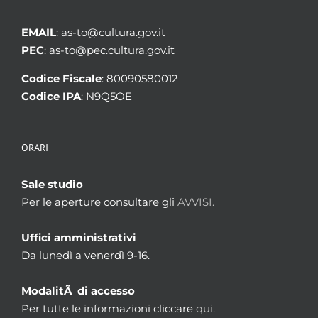
EMAIL
: as-to@cultura.gov.it
PEC
: as-to@pec.cultura.gov.it
Codice Fiscale
: 80090580012
Codice IPA
: N9Q5OE
ORARI
Sale studio
Per le aperture consultare gli
AVVISI.
Uffici amministrativi
Da lunedì a venerdì 9-16.
ModalitÃ di accesso
Per tutte le informazioni cliccare
qui.