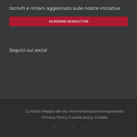
Iscriviti e rimani aggiornato sulle nostre iniziative
ISCRIZIONE NEWSLETTER
Seguici sui social
Facebook
Twitter
YouTube
Instagram
Contatti
Mappa del sito
Amministrazione trasparente
Privacy Policy
Cookie policy
Credits
Facebook
Twitter
YouTube
Instagram