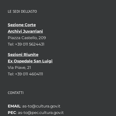
LE SEDI DELL’ASTO
Sezione Corte
Archivi Juvarriani
Piazza Castello, 209
Tel: +39 011 5624431
Sezioni Riunite
Ex Ospedale San Luigi
Via Piave, 21
Tel: +39 011 4604111
CONTATTI
EMAIL
: as-to@cultura.gov.it
PEC
: as-to@pec.cultura.gov.it