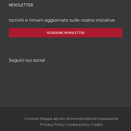
NEWSLETTER
Iscriviti e rimani aggiornato sulle nostre iniziative
ISCRIZIONE NEWSLETTER
Seguici sui social
Facebook
Twitter
YouTube
Instagram
Contatti
Mappa del sito
Amministrazione trasparente
Privacy Policy
Cookie policy
Credits