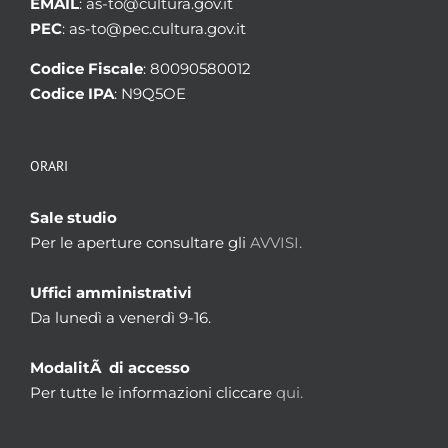
EMAIL
: as-to@cultura.gov.it
PEC
: as-to@pec.cultura.gov.it
Codice Fiscale
: 80090580012
Codice IPA
: N9Q5OE
ORARI
Sale studio
Per le aperture consultare gli
AVVISI.
Uffici amministrativi
Da lunedì a venerdì 9-16.
ModalitÃ di accesso
Per tutte le informazioni cliccare
qui.