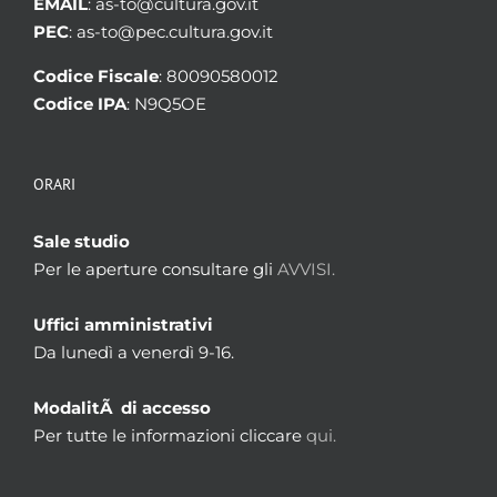
EMAIL
: as-to@cultura.gov.it
PEC
: as-to@pec.cultura.gov.it
Codice Fiscale
: 80090580012
Codice IPA
: N9Q5OE
ORARI
Sale studio
Per le aperture consultare gli
AVVISI.
Uffici amministrativi
Da lunedì a venerdì 9-16.
ModalitÃ di accesso
Per tutte le informazioni cliccare
qui.