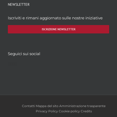
NEWSLETTER
Iscriviti e rimani aggiornato sulle nostre iniziative
ISCRIZIONE NEWSLETTER
Seguici sui social
Facebook
Twitter
YouTube
Instagram
Contatti
Mappa del sito
Amministrazione trasparente
Privacy Policy
Cookie policy
Credits