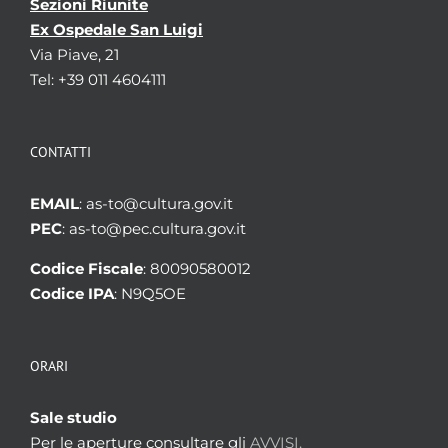
Sezioni Riunite
Ex Ospedale San Luigi
Via Piave, 21
Tel: +39 011 4604111
CONTATTI
EMAIL
: as-to@cultura.gov.it
PEC
: as-to@pec.cultura.gov.it
Codice Fiscale
: 80090580012
Codice IPA
: N9Q5OE
ORARI
Sale studio
Per le aperture consultare gli
AVVISI.