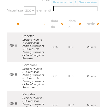
Uffici di insinuazione di Strambino, San Giorgio,
Precedente
1
Successivo
San Martino
Visualizza
elementi
Aggregazioni associate al record corrente
data
data
Temi
sede
da
a
Notai
Parole chiave
Recette
Età napoleonica (1798-
Sezioni Riunite -
> Bureaux de
1814)
Notai
Uffici di insinuazione e
l'enregistrement
1804
1815
Riunite
del registro
-> Bureau de
l'enregistrement
di San Giorgio ->
Recette
Localizzazione
associata al record corrente
Sommier
Sezioni Riunite -
Visualizza tutte le unità archivistiche
> Bureaux de
l'enregistrement
1803
1815
Riunite
-> Bureau de
l'enregistrement
di San Giorgio ->
Sommier
Registre
Sezioni Riunite -
> Bureaux de
l'enregistrement
1809
1813
Riunite