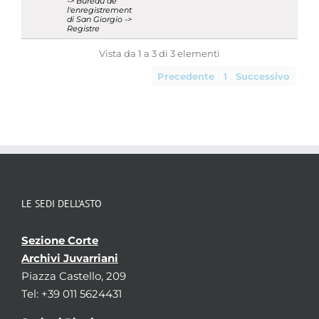
-> Bureau de
l'enregistrement
di San Giorgio ->
Registre
Vista da 1 a 3 di 3 elementi
Precedente
1
Successivo
LE SEDI DELL’ASTO
Sezione Corte
Archivi Juvarriani
Piazza Castello, 209
Tel: +39 011 5624431