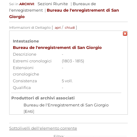
Sezioni Riunite
|
Bureaux de
Sei in
ARCHIVI
:
l'enregistrement
|
Bureau de l'enregistrement di San
Giorgio
[
/
]
Informazioni di Dettaglio
apri
chiudi
Intestazione
Bureau de l'enregistrement di San Giorgio
Descrizione
-
Estremi cronologici
(1803 - 1815)
Estensioni
-
cronologiche
Consistenza
5 voll.
Qualifica
-
Produttori di archivi associati
Bureau de l'Enregistrement di San Giorgio
[
Enti
]
Strumenti di ricerca associati
Sottolivelli dell'elemento corrente
Filtra: