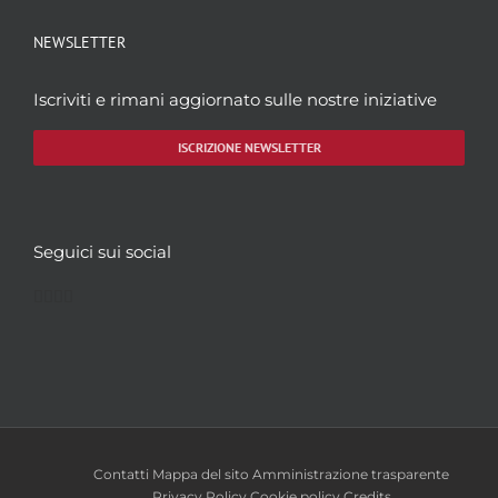
NEWSLETTER
Iscriviti e rimani aggiornato sulle nostre iniziative
ISCRIZIONE NEWSLETTER
Seguici sui social
Facebook
Twitter
YouTube
Instagram
Contatti
Mappa del sito
Amministrazione trasparente
Privacy Policy
Cookie policy
Credits