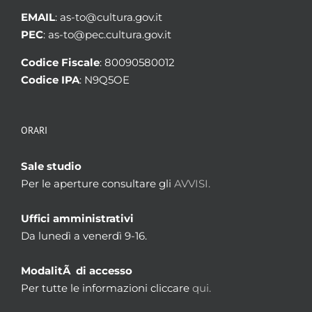
EMAIL
: as-to@cultura.gov.it
PEC
: as-to@pec.cultura.gov.it
Codice Fiscale
: 80090580012
Codice IPA
: N9Q5OE
ORARI
Sale studio
Per le aperture consultare gli
AVVISI.
Uffici amministrativi
Da lunedì a venerdì 9-16.
ModalitÃ di accesso
Per tutte le informazioni cliccare
qui.