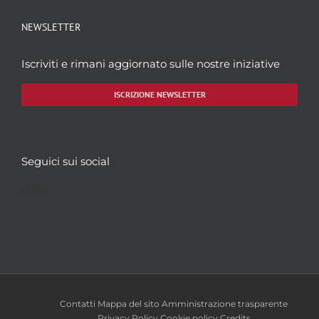
NEWSLETTER
Iscriviti e rimani aggiornato sulle nostre iniziative
ISCRIZIONE NEWSLETTER
Seguici sui social
Facebook
Twitter
YouTube
Instagram
Contatti
Mappa del sito
Amministrazione trasparente
Privacy Policy
Cookie policy
Credits