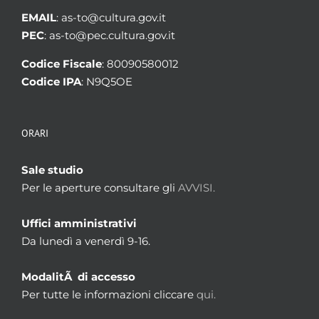
EMAIL
: as-to@cultura.gov.it
PEC
: as-to@pec.cultura.gov.it
Codice Fiscale
: 80090580012
Codice IPA
: N9Q5OE
ORARI
Sale studio
Per le aperture consultare gli
AVVISI.
Uffici amministrativi
Da lunedì a venerdì 9-16.
ModalitÃ di accesso
Per tutte le informazioni cliccare
qui.