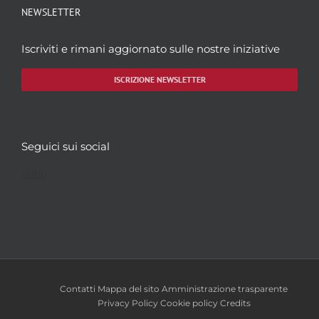
NEWSLETTER
Iscriviti e rimani aggiornato sulle nostre iniziative
ISCRIZIONE NEWSLETTER
Seguici sui social
Facebook
Twitter
YouTube
Instagram
Contatti
Mappa del sito
Amministrazione trasparente
Privacy Policy
Cookie policy
Credits