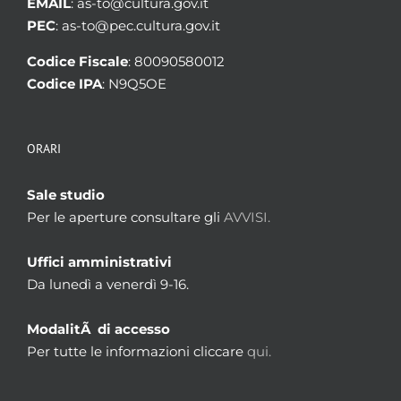
EMAIL
: as-to@cultura.gov.it
PEC
: as-to@pec.cultura.gov.it
Codice Fiscale
: 80090580012
Codice IPA
: N9Q5OE
ORARI
Sale studio
Per le aperture consultare gli
AVVISI.
Uffici amministrativi
Da lunedì a venerdì 9-16.
ModalitÃ di accesso
Per tutte le informazioni cliccare
qui.