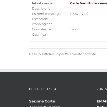
Intestazione
Carte Varotto, accensa
Descrizione
-
Estremi cronologici
(1726 - 1745)
Estensioni
-
cronologiche
Consistenza
1 vol.
Qualifica
-
Nessun sottolivello per l'elemento corrente
LE SEDI DELL’ASTO
CONTA
Sezione Corte
EMAI