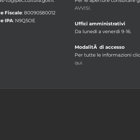
 as-to@pec.cultura.gov.it
Per le aperture consultare gl
AVVISI.
e Fiscale
: 80090580012
e IPA
: N9Q5OE
Uffici amministrativi
Da lunedì a venerdì 9-16.
ModalitÃ di accesso
Per tutte le informazioni cli
qui.