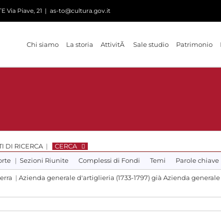
 Via Piave, 21
|
as-to@cultura.gov.it
Chi siamo
La storia
AttivitÃ
Sale studio
Patrimonio
I DI RICERCA
|
CERCA
orte
|
Sezioni Riunite
Complessi di Fondi
Temi
Parole chiave
erra
|
Azienda generale d'artiglieria (1733-1797) già Azienda generale d'