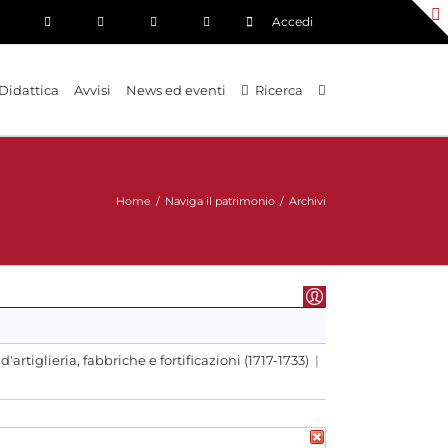
Accedi
Didattica
Avvisi
News ed eventi
Ricerca
Home
/
Naviga il patrimonio
/
Archivi
artiglieria, fabbriche e fortificazioni (1717-1733)
|