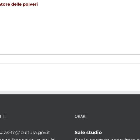
tore delle polveri
TTI
ORARI
L
: as-to@cultura.gov.it
Sale studio