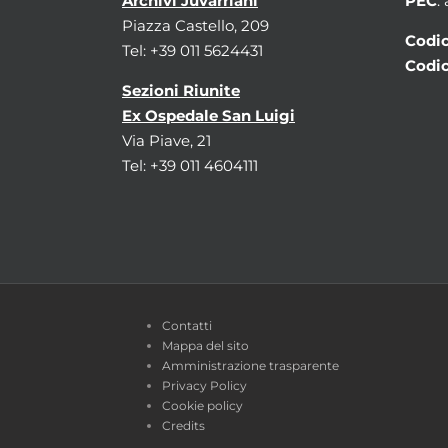
Archivi Juvarriani
PEC
:
Piazza Castello, 209
Codic
Tel: +39 011 5624431
Codic
Sezioni Riunite
Ex Ospedale San Luigi
Via Piave, 21
Tel: +39 011 4604111
Contatti
Mappa del sito
Amministrazione trasparente
Privacy Policy
Cookie policy
Credits